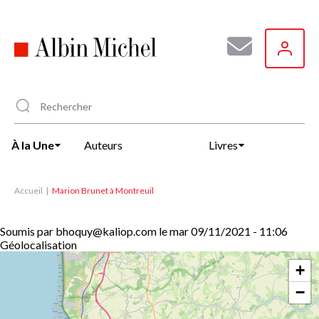
Aller
au
contenu
principal
À la Une
Auteurs
Livres
Accueil
Marion Brunet à Montreuil
Soumis par
bhoquy@kaliop.com
le
mar 09/11/2021 - 11:06
Géolocalisation
+
−