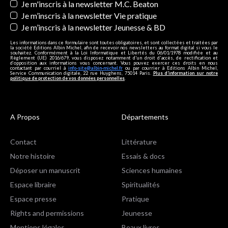
Je m'inscris à la newsletter M.C. Beaton
Je m’inscris à la newsletter Vie pratique
Je m’inscris à la newsletter Jeunesse & BD
Les informations dans ce formulaire sont toutes obligatoires, et sont collectées et traitées par
la société Editions Albin Michel, afin de recevoir nos newsletters au format digital si vous le
souhaitez. Conformément à la Loi Informatique et Libertés du 06/01/1978 modifiée et au
Règlement (UE) 2016/679, vous disposez notamment d'un droit d'accès, de rectification et
d’opposition aux informations vous concernant. Vous pouvez exercer ces droits en nous
contactant par courriel à
info-site@albin-michel.fr
ou par courrier à Editions Albin Michel,
Service Communication digitale, 22 rue Huyghens, 75014 Paris.
Plus d’information sur notre
politique de protection de vos données personnelles
.
A Propos
Départements
Contact
Littérature
Notre histoire
Essais & docs
Déposer un manuscrit
Sciences humaines
Espace libraire
Spiritualités
Espace presse
Pratique
Rights and permissions
Jeunesse
Mentions légales
Beaux livres