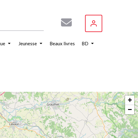
que
Jeunesse
Beaux livres
BD
+
−