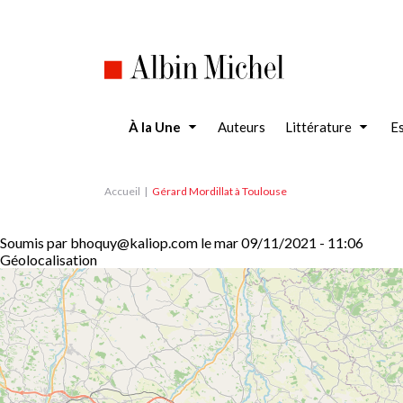
Aller
au
contenu
principal
À la Une
Auteurs
Littérature
Es
Accueil
Gérard Mordillat à Toulouse
Soumis par
bhoquy@kaliop.com
le
mar 09/11/2021 - 11:06
Géolocalisation