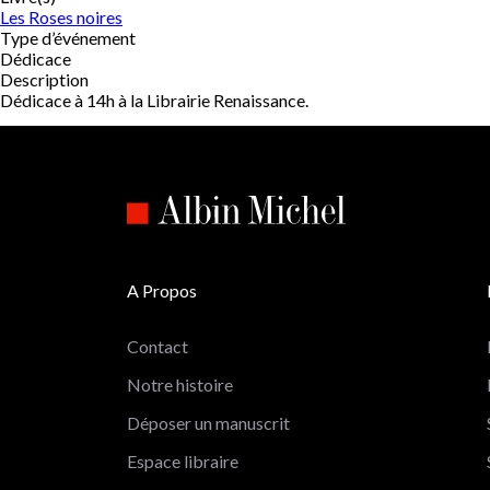
Les Roses noires
Type d’événement
Dédicace
Description
Dédicace à 14h à la Librairie Renaissance.
A Propos
Contact
Notre histoire
Déposer un manuscrit
Espace libraire