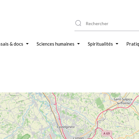
sais & docs
Sciences humaines
Spiritualités
Prati