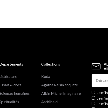
Départements
Collections
Ab
Al
Littérature
Koda
Essais & docs
Agatha Raisin enquête
Newslett
Je m’i
Sciences humaines
Albin Michel Imaginaire
Je m'i
Spiritualités
Archibald
Je m’in