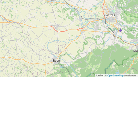
Leaflet | ©
OpenStreetMap
contributors