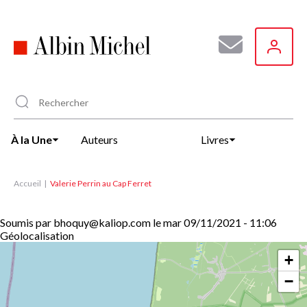
Aller
au
contenu
principal
À la Une
Auteurs
Livres
Accueil
Valerie Perrin au Cap Ferret
Soumis par
bhoquy@kaliop.com
le
mar 09/11/2021 - 11:06
Géolocalisation
+
−