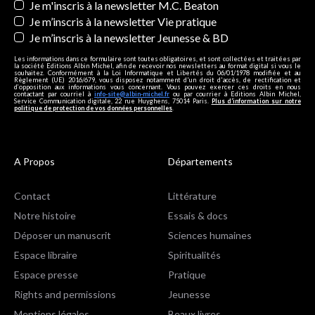
Je m'inscris à la newsletter M.C. Beaton
Je m’inscris à la newsletter Vie pratique
Je m’inscris à la newsletter Jeunesse & BD
Les informations dans ce formulaire sont toutes obligatoires, et sont collectées et traitées par
la société Editions Albin Michel, afin de recevoir nos newsletters au format digital si vous le
souhaitez. Conformément à la Loi Informatique et Libertés du 06/01/1978 modifiée et au
Règlement (UE) 2016/679, vous disposez notamment d'un droit d'accès, de rectification et
d’opposition aux informations vous concernant. Vous pouvez exercer ces droits en nous
contactant par courriel à
info-site@albin-michel.fr
ou par courrier à Editions Albin Michel,
Service Communication digitale, 22 rue Huyghens, 75014 Paris.
Plus d’information sur notre
politique de protection de vos données personnelles
.
A Propos
Départements
Contact
Littérature
Notre histoire
Essais & docs
Déposer un manuscrit
Sciences humaines
Espace libraire
Spiritualités
Espace presse
Pratique
Rights and permissions
Jeunesse
Mentions légales
Beaux livres