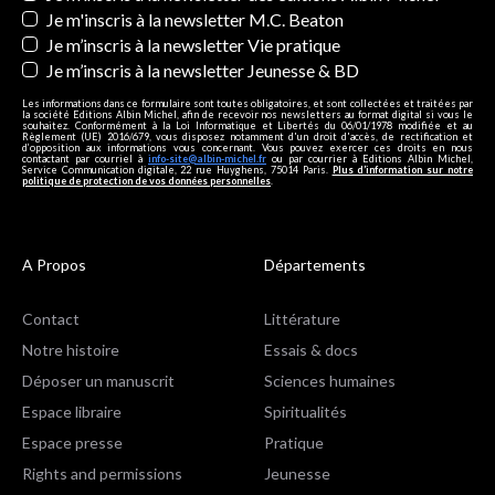
Je m'inscris à la newsletter M.C. Beaton
Je m’inscris à la newsletter Vie pratique
Je m’inscris à la newsletter Jeunesse & BD
Les informations dans ce formulaire sont toutes obligatoires, et sont collectées et traitées par
la société Editions Albin Michel, afin de recevoir nos newsletters au format digital si vous le
souhaitez. Conformément à la Loi Informatique et Libertés du 06/01/1978 modifiée et au
Règlement (UE) 2016/679, vous disposez notamment d'un droit d'accès, de rectification et
d’opposition aux informations vous concernant. Vous pouvez exercer ces droits en nous
contactant par courriel à
info-site@albin-michel.fr
ou par courrier à Editions Albin Michel,
Service Communication digitale, 22 rue Huyghens, 75014 Paris.
Plus d’information sur notre
politique de protection de vos données personnelles
.
A Propos
Départements
Contact
Littérature
Notre histoire
Essais & docs
Déposer un manuscrit
Sciences humaines
Espace libraire
Spiritualités
Espace presse
Pratique
Rights and permissions
Jeunesse