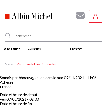
Aller
au
contenu
principal
À la Une
Auteurs
Livres
Accueil
Anne-Gaëlle Huon à Bruxelles
Soumis par
bhoquy@kaliop.com
le
mar 09/11/2021 - 11:06
Adresse
France
Date et heure de début
ven 07/05/2021 - 02:00
Date et heure de fin