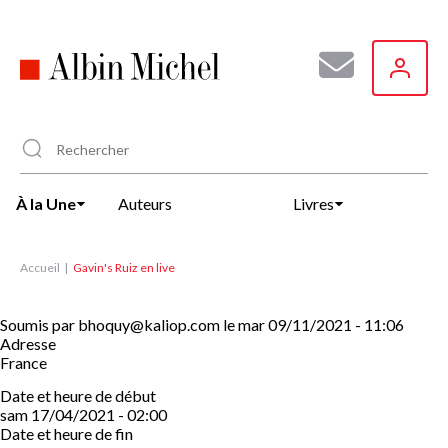
Aller
au
contenu
principal
À la Une
Auteurs
Livres
Accueil
Gavin's Ruiz en live
Soumis par
bhoquy@kaliop.com
le
mar 09/11/2021 - 11:06
Adresse
France
Date et heure de début
sam 17/04/2021 - 02:00
Date et heure de fin