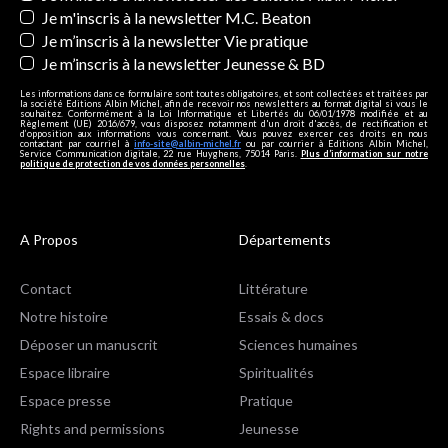
Je m'inscris à la newsletter M.C. Beaton
Je m’inscris à la newsletter Vie pratique
Je m’inscris à la newsletter Jeunesse & BD
Les informations dans ce formulaire sont toutes obligatoires, et sont collectées et traitées par
la société Editions Albin Michel, afin de recevoir nos newsletters au format digital si vous le
souhaitez. Conformément à la Loi Informatique et Libertés du 06/01/1978 modifiée et au
Règlement (UE) 2016/679, vous disposez notamment d'un droit d'accès, de rectification et
d’opposition aux informations vous concernant. Vous pouvez exercer ces droits en nous
contactant par courriel à
info-site@albin-michel.fr
ou par courrier à Editions Albin Michel,
Service Communication digitale, 22 rue Huyghens, 75014 Paris.
Plus d’information sur notre
politique de protection de vos données personnelles
.
A Propos
Départements
Contact
Littérature
Notre histoire
Essais & docs
Déposer un manuscrit
Sciences humaines
Espace libraire
Spiritualités
Espace presse
Pratique
Rights and permissions
Jeunesse