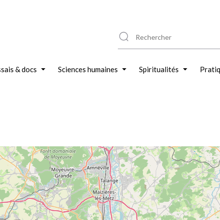
sais & docs
Sciences humaines
Spiritualités
Prati