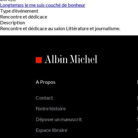
Longtemps je me suis couché de bonheur
Type d’événement
Rencontre et dédicace
Description
Rencontre et dédicace au salon Littérature et journalisme.
A Propos
Contact
Notre histoire
Déposer un manuscrit
Espace libraire