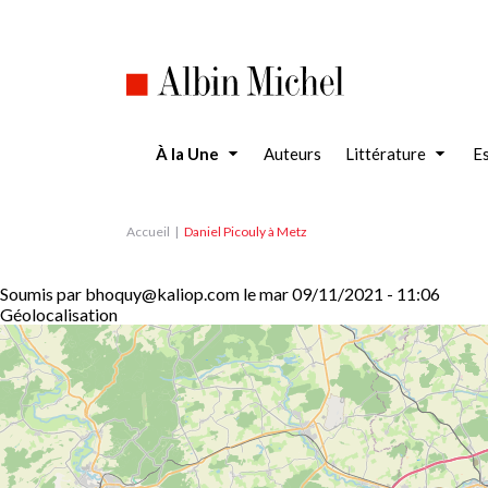
Aller
au
contenu
principal
À la Une
Auteurs
Littérature
Es
Accueil
Daniel Picouly à Metz
Soumis par
bhoquy@kaliop.com
le
mar 09/11/2021 - 11:06
Géolocalisation