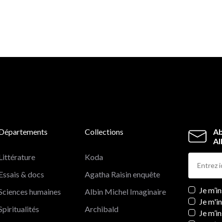
Départements
Collections
Ab
Al
Littérature
Koda
Essais & docs
Agatha Raisin enquête
Newslett
Je m’i
Sciences humaines
Albin Michel Imaginaire
Je m'i
Spiritualités
Archibald
Je m’in