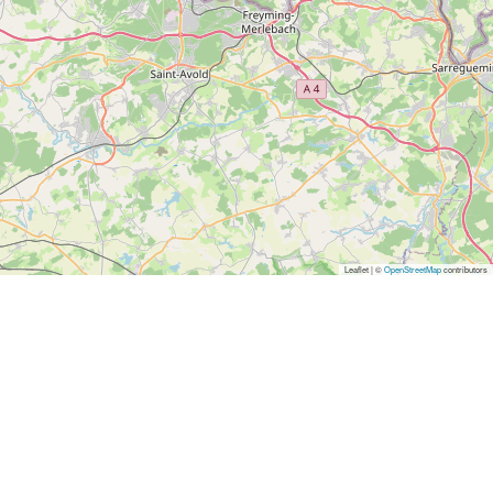
Leaflet | ©
OpenStreetMap
contributors