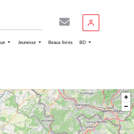
que
Jeunesse
Beaux livres
BD
+
−