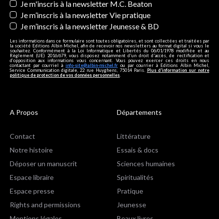
Je m'inscris à la newsletter M.C. Beaton
Je m’inscris à la newsletter Vie pratique
Je m’inscris à la newsletter Jeunesse & BD
Les informations dans ce formulaire sont toutes obligatoires, et sont collectées et traitées par
la société Editions Albin Michel, afin de recevoir nos newsletters au format digital si vous le
souhaitez. Conformément à la Loi Informatique et Libertés du 06/01/1978 modifiée et au
Règlement (UE) 2016/679, vous disposez notamment d'un droit d'accès, de rectification et
d’opposition aux informations vous concernant. Vous pouvez exercer ces droits en nous
contactant par courriel à
info-site@albin-michel.fr
ou par courrier à Editions Albin Michel,
Service Communication digitale, 22 rue Huyghens, 75014 Paris.
Plus d’information sur notre
politique de protection de vos données personnelles
.
A Propos
Départements
Contact
Littérature
Notre histoire
Essais & docs
Déposer un manuscrit
Sciences humaines
Espace libraire
Spiritualités
Espace presse
Pratique
Rights and permissions
Jeunesse
Mentions légales
Beaux livres