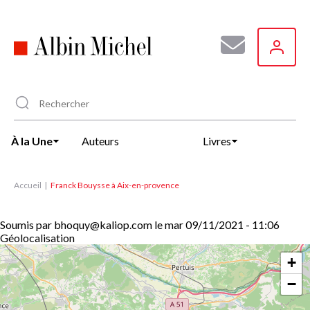
Aller
au
contenu
principal
À la Une
Auteurs
Livres
Accueil
Franck Bouysse à Aix-en-provence
Soumis par
bhoquy@kaliop.com
le
mar 09/11/2021 - 11:06
Géolocalisation
+
−