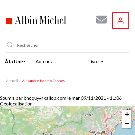
Aller
au
contenu
principal
À la Une
Auteurs
Livres
Accueil
Alexandre Jardin à Cannes
Soumis par
bhoquy@kaliop.com
le
mar 09/11/2021 - 11:06
Géolocalisation
+
−