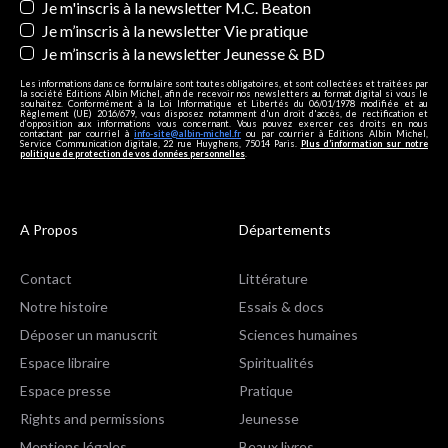
Je m'inscris à la newsletter M.C. Beaton
Je m’inscris à la newsletter Vie pratique
Je m’inscris à la newsletter Jeunesse & BD
Les informations dans ce formulaire sont toutes obligatoires, et sont collectées et traitées par
la société Editions Albin Michel, afin de recevoir nos newsletters au format digital si vous le
souhaitez. Conformément à la Loi Informatique et Libertés du 06/01/1978 modifiée et au
Règlement (UE) 2016/679, vous disposez notamment d'un droit d'accès, de rectification et
d’opposition aux informations vous concernant. Vous pouvez exercer ces droits en nous
contactant par courriel à
info-site@albin-michel.fr
ou par courrier à Editions Albin Michel,
Service Communication digitale, 22 rue Huyghens, 75014 Paris.
Plus d’information sur notre
politique de protection de vos données personnelles
.
A Propos
Départements
Contact
Littérature
Notre histoire
Essais & docs
Déposer un manuscrit
Sciences humaines
Espace libraire
Spiritualités
Espace presse
Pratique
Rights and permissions
Jeunesse
Mentions légales
Beaux livres