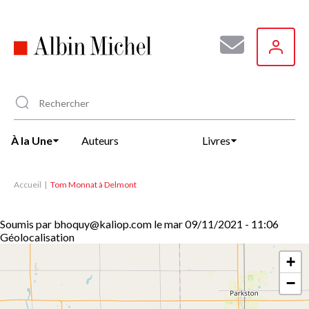
Aller
au
contenu
principal
À la Une
Auteurs
Livres
Accueil
Tom Monnat à Delmont
Soumis par
bhoquy@kaliop.com
le
mar 09/11/2021 - 11:06
Géolocalisation
+
−