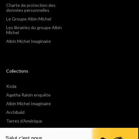
Charte de protection des
données personnelles
Le Groupe Albin Michel
Les librairies du groupe Albin
Michel
Albin Michel Imaginaire
Collections
Koda
Agatha Raisin enquête
Albin Michel Imaginaire
Archibald
Terres d'Amérique
Espaces Libres Poche
Salut c'est nous...
NOX