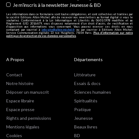
Je m’inscris à la newsletter Jeunesse & BD
Les informations dans ce formulaire sont toutes obligatoires, et sont collectées et traitées par
la société Editions Albin Michel, afin de recevoir nos newsletters au format digital si vous le
souhaitez. Conformément à la Loi Informatique et Libertés du 06/01/1978 modifiée et au
Règlement (UE) 2016/679, vous disposez notamment d'un droit d'accès, de rectification et
d’opposition aux informations vous concernant. Vous pouvez exercer ces droits en nous
contactant par courriel à
info-site@albin-michel.fr
ou par courrier à Editions Albin Michel,
Service Communication digitale, 22 rue Huyghens, 75014 Paris.
Plus d’information sur notre
politique de protection de vos données personnelles
.
A Propos
Départements
Contact
Littérature
Notre histoire
Essais & docs
Déposer un manuscrit
Sciences humaines
Espace libraire
Spiritualités
Espace presse
Pratique
Rights and permissions
Jeunesse
Mentions légales
Beaux livres
Cookies
BD