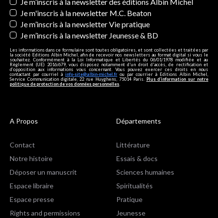
Newsletters
Je m’inscris à la newsletter des éditions Albin Michel
Je m'inscris à la newsletter M.C. Beaton
Je m’inscris à la newsletter Vie pratique
Je m’inscris à la newsletter Jeunesse & BD
Les informations dans ce formulaire sont toutes obligatoires, et sont collectées et traitées par
la société Editions Albin Michel, afin de recevoir nos newsletters au format digital si vous le
souhaitez. Conformément à la Loi Informatique et Libertés du 06/01/1978 modifiée et au
Règlement (UE) 2016/679, vous disposez notamment d'un droit d'accès, de rectification et
d’opposition aux informations vous concernant. Vous pouvez exercer ces droits en nous
contactant par courriel à
info-site@albin-michel.fr
ou par courrier à Editions Albin Michel,
Service Communication digitale, 22 rue Huyghens, 75014 Paris.
Plus d’information sur notre
politique de protection de vos données personnelles
.
A Propos
Départements
Contact
Littérature
Notre histoire
Essais & docs
Déposer un manuscrit
Sciences humaines
Espace libraire
Spiritualités
Espace presse
Pratique
Rights and permissions
Jeunesse