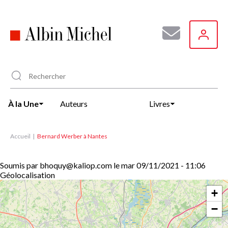
Aller
au
contenu
principal
À la Une
Auteurs
Livres
Accueil
Bernard Werber à Nantes
Soumis par
bhoquy@kaliop.com
le
mar 09/11/2021 - 11:06
Géolocalisation
+
−