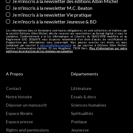
Newsletters
Je m’inscris à la newsletter des éditions Albin Michel
Je m'inscris à la newsletter M.C. Beaton
Je m’inscris à la newsletter Vie pratique
Je m’inscris à la newsletter Jeunesse & BD
Les informations dans ce formulaire sont toutes obligatoires, et sont collectées et traitées par
la société Editions Albin Michel, afin de recevoir nos newsletters au format digital si vous le
souhaitez. Conformément à la Loi Informatique et Libertés du 06/01/1978 modifiée et au
Règlement (UE) 2016/679, vous disposez notamment d'un droit d'accès, de rectification et
d’opposition aux informations vous concernant. Vous pouvez exercer ces droits en nous
contactant par courriel à
info-site@albin-michel.fr
ou par courrier à Editions Albin Michel,
Service Communication digitale, 22 rue Huyghens, 75014 Paris.
Plus d’information sur notre
politique de protection de vos données personnelles
.
A Propos
Départements
Contact
Littérature
Notre histoire
Essais & docs
Déposer un manuscrit
Sciences humaines
Espace libraire
Spiritualités
Espace presse
Pratique
Rights and permissions
Jeunesse