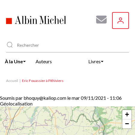
Aller
au
contenu
principal
À la Une
Auteurs
Livres
Accueil
Eric Fouassier à Pithiviers
Soumis par
bhoquy@kaliop.com
le
mar 09/11/2021 - 11:06
Géolocalisation
+
−