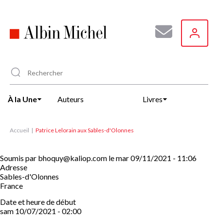
Aller
au
contenu
principal
À la Une
Auteurs
Livres
Accueil
Patrice Lelorain aux Sables-d'Olonnes
Soumis par
bhoquy@kaliop.com
le
mar 09/11/2021 - 11:06
Adresse
Sables-d'Olonnes
France
Date et heure de début
sam 10/07/2021 - 02:00