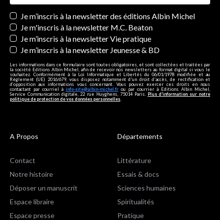
Newsletters
Je m’inscris à la newsletter des éditions Albin Michel
Je m'inscris à la newsletter M.C. Beaton
Je m’inscris à la newsletter Vie pratique
Je m’inscris à la newsletter Jeunesse & BD
Les informations dans ce formulaire sont toutes obligatoires, et sont collectées et traitées par
la société Editions Albin Michel, afin de recevoir nos newsletters au format digital si vous le
souhaitez. Conformément à la Loi Informatique et Libertés du 06/01/1978 modifiée et au
Règlement (UE) 2016/679, vous disposez notamment d'un droit d'accès, de rectification et
d’opposition aux informations vous concernant. Vous pouvez exercer ces droits en nous
contactant par courriel à
info-site@albin-michel.fr
ou par courrier à Editions Albin Michel,
Service Communication digitale, 22 rue Huyghens, 75014 Paris.
Plus d’information sur notre
politique de protection de vos données personnelles
.
A Propos
Départements
Contact
Littérature
Notre histoire
Essais & docs
Déposer un manuscrit
Sciences humaines
Espace libraire
Spiritualités
Espace presse
Pratique