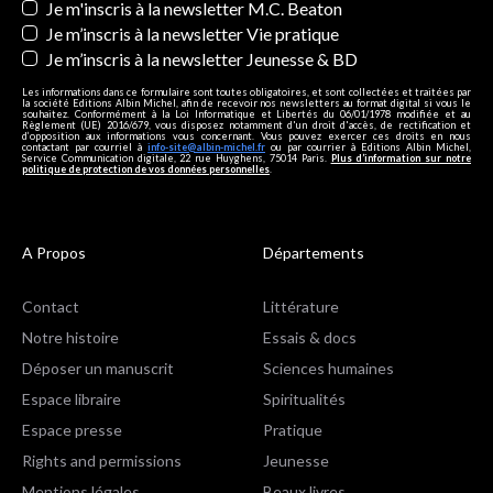
Je m'inscris à la newsletter M.C. Beaton
Je m’inscris à la newsletter Vie pratique
Je m’inscris à la newsletter Jeunesse & BD
Les informations dans ce formulaire sont toutes obligatoires, et sont collectées et traitées par
la société Editions Albin Michel, afin de recevoir nos newsletters au format digital si vous le
souhaitez. Conformément à la Loi Informatique et Libertés du 06/01/1978 modifiée et au
Règlement (UE) 2016/679, vous disposez notamment d'un droit d'accès, de rectification et
d’opposition aux informations vous concernant. Vous pouvez exercer ces droits en nous
contactant par courriel à
info-site@albin-michel.fr
ou par courrier à Editions Albin Michel,
Service Communication digitale, 22 rue Huyghens, 75014 Paris.
Plus d’information sur notre
politique de protection de vos données personnelles
.
A Propos
Départements
Contact
Littérature
Notre histoire
Essais & docs
Déposer un manuscrit
Sciences humaines
Espace libraire
Spiritualités
Espace presse
Pratique
Rights and permissions
Jeunesse
Mentions légales
Beaux livres