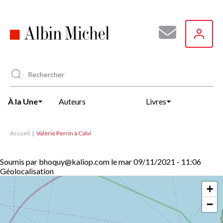
Aller
au
contenu
principal
À la Une
Auteurs
Livres
Accueil
Valérie Perrin à Calvi
Soumis par
bhoquy@kaliop.com
le
mar 09/11/2021 - 11:06
Géolocalisation
+
−