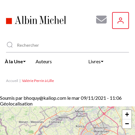
Aller
au
contenu
principal
À la Une
Auteurs
Livres
Accueil
Valérie Perrin à Lille
Soumis par
bhoquy@kaliop.com
le
mar 09/11/2021 - 11:06
Géolocalisation
+
−