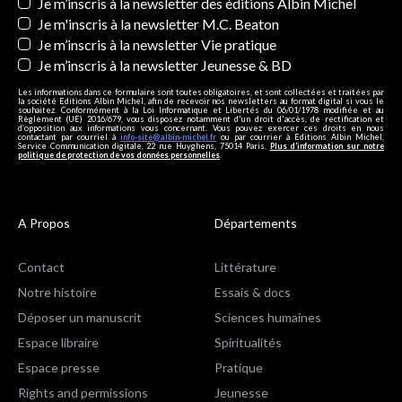
Newsletters
Je m’inscris à la newsletter des éditions Albin Michel
Je m'inscris à la newsletter M.C. Beaton
Je m’inscris à la newsletter Vie pratique
Je m’inscris à la newsletter Jeunesse & BD
Les informations dans ce formulaire sont toutes obligatoires, et sont collectées et traitées par
la société Editions Albin Michel, afin de recevoir nos newsletters au format digital si vous le
souhaitez. Conformément à la Loi Informatique et Libertés du 06/01/1978 modifiée et au
Règlement (UE) 2016/679, vous disposez notamment d'un droit d'accès, de rectification et
d’opposition aux informations vous concernant. Vous pouvez exercer ces droits en nous
contactant par courriel à
info-site@albin-michel.fr
ou par courrier à Editions Albin Michel,
Service Communication digitale, 22 rue Huyghens, 75014 Paris.
Plus d’information sur notre
politique de protection de vos données personnelles
.
A Propos
Départements
Contact
Littérature
Notre histoire
Essais & docs
Déposer un manuscrit
Sciences humaines
Espace libraire
Spiritualités
Espace presse
Pratique
Rights and permissions
Jeunesse