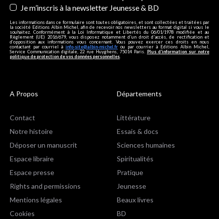
Je m’inscris à la newsletter Jeunesse & BD
Les informations dans ce formulaire sont toutes obligatoires, et sont collectées et traitées par
la société Editions Albin Michel, afin de recevoir nos newsletters au format digital si vous le
souhaitez. Conformément à la Loi Informatique et Libertés du 06/01/1978 modifiée et au
Règlement (UE) 2016/679, vous disposez notamment d'un droit d'accès, de rectification et
d’opposition aux informations vous concernant. Vous pouvez exercer ces droits en nous
contactant par courriel à
info-site@albin-michel.fr
ou par courrier à Editions Albin Michel,
Service Communication digitale, 22 rue Huyghens, 75014 Paris.
Plus d’information sur notre
politique de protection de vos données personnelles
.
A Propos
Départements
Contact
Littérature
Notre histoire
Essais & docs
Déposer un manuscrit
Sciences humaines
Espace libraire
Spiritualités
Espace presse
Pratique
Rights and permissions
Jeunesse
Mentions légales
Beaux livres
Cookies
BD