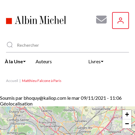
Aller
au
contenu
principal
À la Une
Auteurs
Livres
Accueil
Matthieu Falcone à Paris
Soumis par
bhoquy@kaliop.com
le
mar 09/11/2021 - 11:06
Géolocalisation
+
−