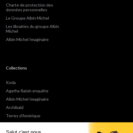
Charte de protection des
données personnelles
Le Groupe Albin Michel
Les librairies du groupe Albin
Michel
Albin Michel Imaginaire
Collections
Koda
Agatha Raisin enquête
Albin Michel Imaginaire
Archibald
Terres d'Amérique
Espaces Libres Poche
Salut c'est nous...
NOX