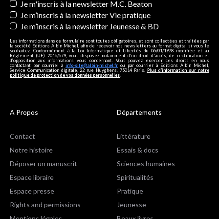
Je m'inscris à la newsletter M.C. Beaton
Je m’inscris à la newsletter Vie pratique
Je m’inscris à la newsletter Jeunesse & BD
Les informations dans ce formulaire sont toutes obligatoires, et sont collectées et traitées par
la société Editions Albin Michel, afin de recevoir nos newsletters au format digital si vous le
souhaitez. Conformément à la Loi Informatique et Libertés du 06/01/1978 modifiée et au
Règlement (UE) 2016/679, vous disposez notamment d'un droit d'accès, de rectification et
d’opposition aux informations vous concernant. Vous pouvez exercer ces droits en nous
contactant par courriel à
info-site@albin-michel.fr
ou par courrier à Editions Albin Michel,
Service Communication digitale, 22 rue Huyghens, 75014 Paris.
Plus d’information sur notre
politique de protection de vos données personnelles
.
A Propos
Départements
Contact
Littérature
Notre histoire
Essais & docs
Déposer un manuscrit
Sciences humaines
Espace libraire
Spiritualités
Espace presse
Pratique
Rights and permissions
Jeunesse
Mentions légales
Beaux livres