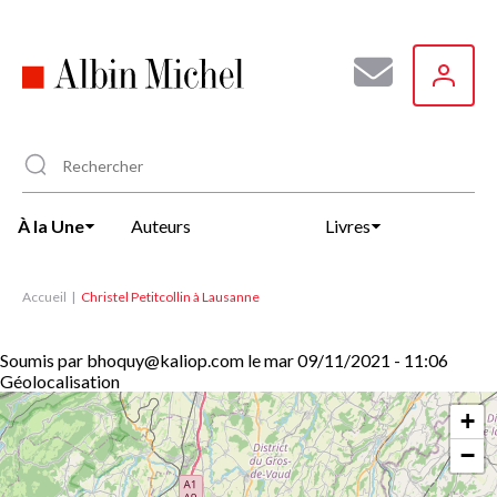
Aller
au
contenu
principal
À la Une
Auteurs
Livres
Accueil
Christel Petitcollin à Lausanne
Soumis par
bhoquy@kaliop.com
le
mar 09/11/2021 - 11:06
Géolocalisation
+
−