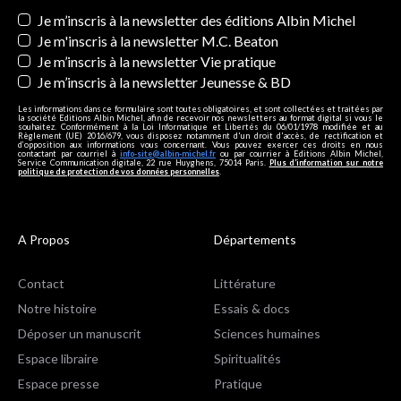
Newsletters
Je m’inscris à la newsletter des éditions Albin Michel
Je m'inscris à la newsletter M.C. Beaton
Je m’inscris à la newsletter Vie pratique
Je m’inscris à la newsletter Jeunesse & BD
Les informations dans ce formulaire sont toutes obligatoires, et sont collectées et traitées par
la société Editions Albin Michel, afin de recevoir nos newsletters au format digital si vous le
souhaitez. Conformément à la Loi Informatique et Libertés du 06/01/1978 modifiée et au
Règlement (UE) 2016/679, vous disposez notamment d'un droit d'accès, de rectification et
d’opposition aux informations vous concernant. Vous pouvez exercer ces droits en nous
contactant par courriel à
info-site@albin-michel.fr
ou par courrier à Editions Albin Michel,
Service Communication digitale, 22 rue Huyghens, 75014 Paris.
Plus d’information sur notre
politique de protection de vos données personnelles
.
A Propos
Départements
Contact
Littérature
Notre histoire
Essais & docs
Déposer un manuscrit
Sciences humaines
Espace libraire
Spiritualités
Espace presse
Pratique