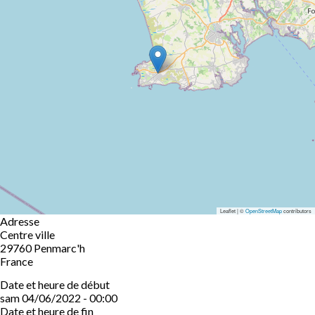
Leaflet | ©
OpenStreetMap
contributors
Adresse
Centre ville
29760
Penmarc'h
France
Date et heure de début
sam 04/06/2022 - 00:00
Date et heure de fin