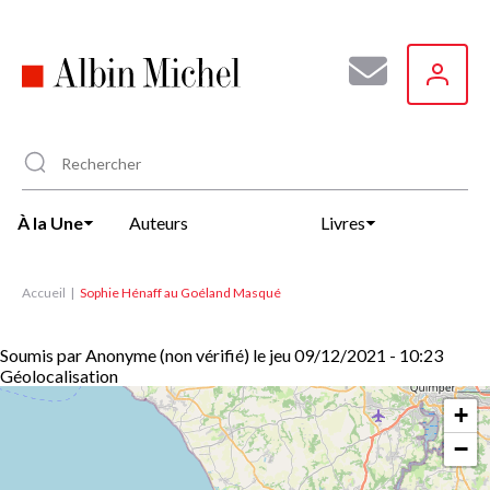
Aller
au
contenu
principal
À la Une
Auteurs
Livres
Accueil
Sophie Hénaff au Goéland Masqué
Soumis par
Anonyme (non vérifié)
le
jeu 09/12/2021 - 10:23
Géolocalisation
+
−