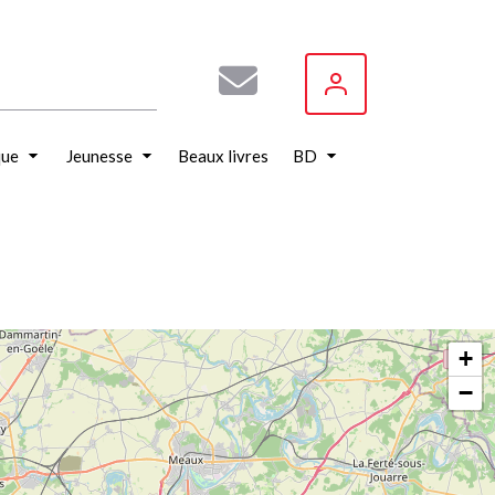
que
Jeunesse
Beaux livres
BD
+
−