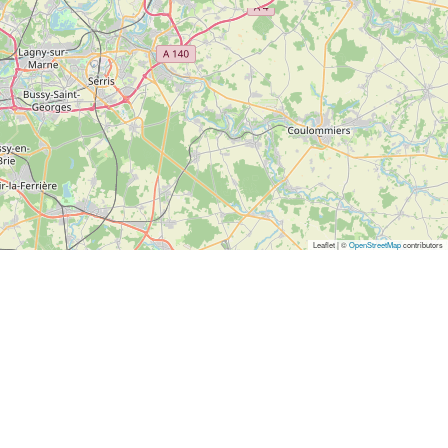
Leaflet | ©
OpenStreetMap
contributors