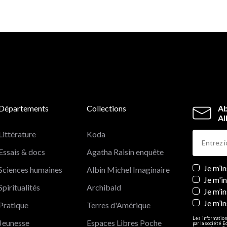
Départements
Collections
Ab
Al
Littérature
Koda
Essais & docs
Agatha Raisin enquête
Newslett
Je m’i
Sciences humaines
Albin Michel Imaginaire
Je m'i
Spiritualités
Archibald
Je m’in
Je m’i
Pratique
Terres d'Amérique
Les information
Jeunesse
Espaces Libres Poche
par la société E