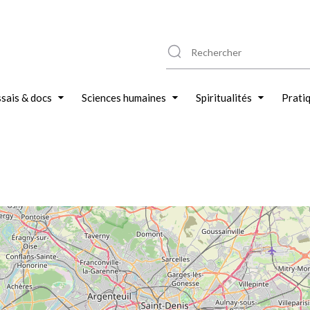
sais & docs
Sciences humaines
Spiritualités
Prati