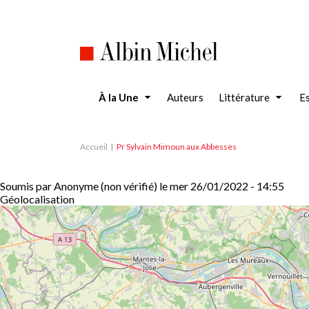
Aller
au
contenu
principal
À la Une
Auteurs
Littérature
Es
Accueil
Pr Sylvain Mimoun aux Abbesses
Soumis par
Anonyme (non vérifié)
le
mer 26/01/2022 - 14:55
Géolocalisation