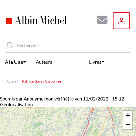
Aller
au
contenu
principal
À la Une
Auteurs
Livres
Accueil
Patrice Gain à Carbonne
Soumis par
Anonyme (non vérifié)
le
ven 11/02/2022 - 15:12
Géolocalisation
+
−