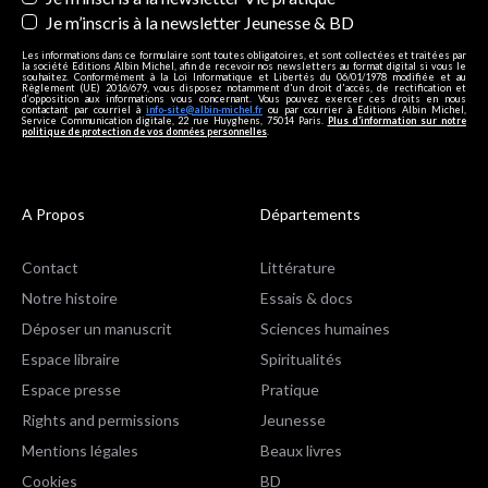
Je m’inscris à la newsletter Jeunesse & BD
Les informations dans ce formulaire sont toutes obligatoires, et sont collectées et traitées par
la société Editions Albin Michel, afin de recevoir nos newsletters au format digital si vous le
souhaitez. Conformément à la Loi Informatique et Libertés du 06/01/1978 modifiée et au
Règlement (UE) 2016/679, vous disposez notamment d'un droit d'accès, de rectification et
d’opposition aux informations vous concernant. Vous pouvez exercer ces droits en nous
contactant par courriel à
info-site@albin-michel.fr
ou par courrier à Editions Albin Michel,
Service Communication digitale, 22 rue Huyghens, 75014 Paris.
Plus d’information sur notre
politique de protection de vos données personnelles
.
A Propos
Départements
Contact
Littérature
Notre histoire
Essais & docs
Déposer un manuscrit
Sciences humaines
Espace libraire
Spiritualités
Espace presse
Pratique
Rights and permissions
Jeunesse
Mentions légales
Beaux livres
Cookies
BD