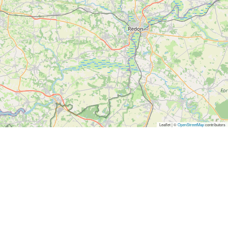
Leaflet | ©
OpenStreetMap
contributors