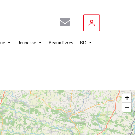
que
Jeunesse
Beaux livres
BD
+
−