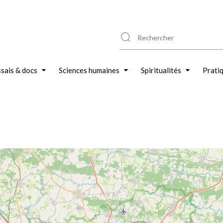
sais & docs
Sciences humaines
Spiritualités
Prati