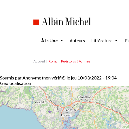
Aller
au
contenu
principal
À la Une
Auteurs
Littérature
Es
Accueil
Romain Puértolas à Vannes
Soumis par
Anonyme (non vérifié)
le
jeu 10/03/2022 - 19:04
Géolocalisation