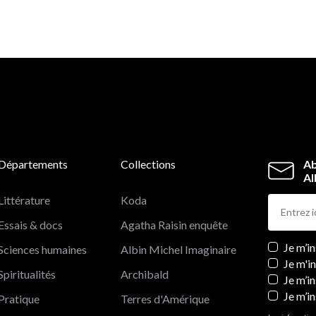
Départements
Collections
Ab
Al
Littérature
Koda
Essais & docs
Agatha Raisin enquête
Newslett
Je m’i
Sciences humaines
Albin Michel Imaginaire
Je m'i
Spiritualités
Archibald
Je m’in
Je m’i
Pratique
Terres d'Amérique