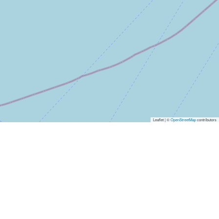
Leaflet | ©
OpenStreetMap
contributors