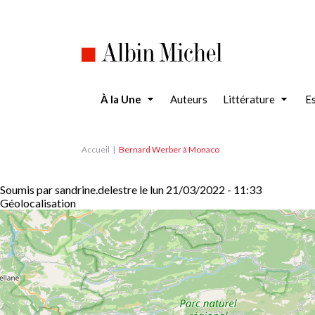
Aller
au
contenu
principal
À la Une
Auteurs
Littérature
Es
Accueil
Bernard Werber à Monaco
Soumis par
sandrine.delestre
le
lun 21/03/2022 - 11:33
Géolocalisation