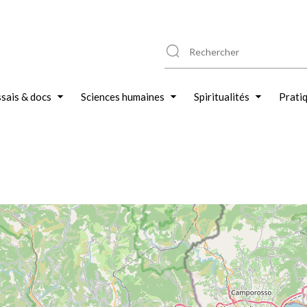
sais & docs
Sciences humaines
Spiritualités
Prati