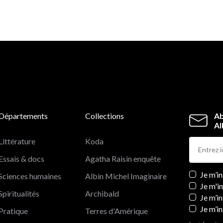
Départements
Collections
Ab
Al
Littérature
Koda
Essais & docs
Agatha Raisin enquête
Newslett
Je m’i
Sciences humaines
Albin Michel Imaginaire
Je m'i
Spiritualités
Archibald
Je m’in
Je m’i
Pratique
Terres d'Amérique