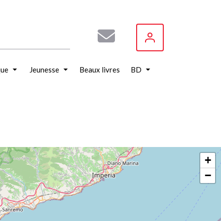
que
Jeunesse
Beaux livres
BD
+
−