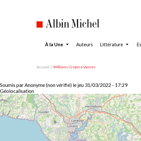
Aller
au
contenu
principal
À la Une
Auteurs
Littérature
Es
Accueil
Williams Crépin à Vannes
Soumis par
Anonyme (non vérifié)
le
jeu 31/03/2022 - 17:29
Géolocalisation