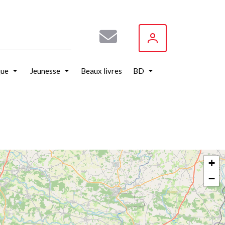
que
Jeunesse
Beaux livres
BD
+
−