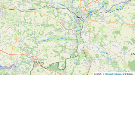
Leaflet | ©
OpenStreetMap
contributors