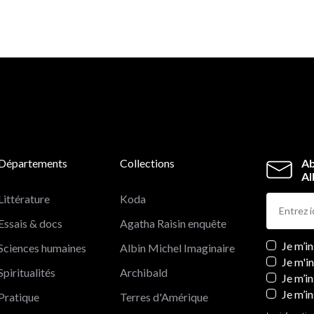
Départements
Collections
Ab
Al
Littérature
Koda
Essais & docs
Agatha Raisin enquête
Newslett
Je m’i
Sciences humaines
Albin Michel Imaginaire
Je m'i
Spiritualités
Archibald
Je m’in
Je m’i
Pratique
Terres d'Amérique