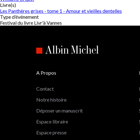
Livre(s)
Les Panthères grises - tome 1 - Amour et vieilles dentelles
Type d’événement
Festival du livre Livr'à Vannes
A Propos
Contact
Notre histoire
Déposer un manuscrit
Espace libraire
Espace presse