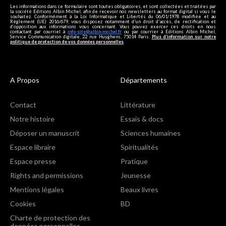
Les informations dans ce formulaire sont toutes obligatoires, et sont collectées et traitées par
la société Editions Albin Michel, afin de recevoir nos newsletters au format digital si vous le
souhaitez. Conformément à la Loi Informatique et Libertés du 06/01/1978 modifiée et au
Règlement (UE) 2016/679, vous disposez notamment d'un droit d'accès, de rectification et
d’opposition aux informations vous concernant. Vous pouvez exercer ces droits en nous
contactant par courriel à
info-site@albin-michel.fr
ou par courrier à Editions Albin Michel,
Service Communication digitale, 22 rue Huyghens, 75014 Paris.
Plus d’information sur notre
politique de protection de vos données personnelles
.
A Propos
Départements
Contact
Littérature
Notre histoire
Essais & docs
Déposer un manuscrit
Sciences humaines
Espace libraire
Spiritualités
Espace presse
Pratique
Rights and permissions
Jeunesse
Mentions légales
Beaux livres
Cookies
BD
Charte de protection des
données personnelles