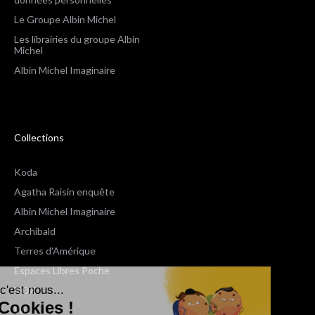
Le Groupe Albin Michel
Les librairies du groupe Albin
Michel
Albin Michel Imaginaire
Collections
Koda
Agatha Raisin enquête
Albin Michel Imaginaire
Archibald
Terres d'Amérique
Espaces Libres Poche
Salut c'est nous...
NOX
les Cookies !
Wiz