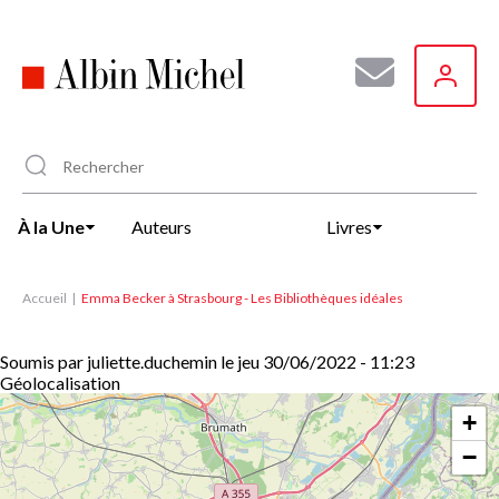
Aller
au
contenu
principal
À la Une
Auteurs
Livres
Accueil
Emma Becker à Strasbourg - Les Bibliothèques idéales
Soumis par
juliette.duchemin
le
jeu 30/06/2022 - 11:23
Géolocalisation
+
−