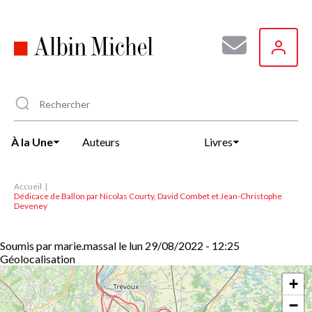
Aller
au
contenu
principal
À la Une
Auteurs
Livres
Accueil
Dédicace de Ballon par Nicolas Courty, David Combet et Jean-Christophe
Deveney
Soumis par
marie.massal
le
lun 29/08/2022 - 12:25
Géolocalisation
+
−