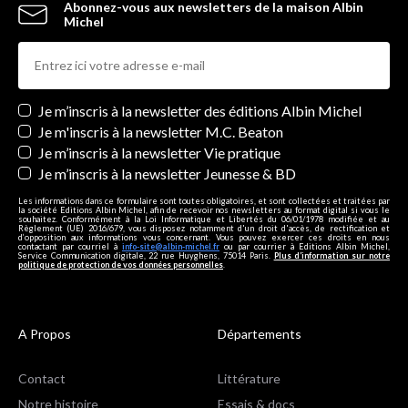
Abonnez-vous aux newsletters de la maison Albin
Michel
Newsletters
Je m’inscris à la newsletter des éditions Albin Michel
Je m'inscris à la newsletter M.C. Beaton
Je m’inscris à la newsletter Vie pratique
Je m’inscris à la newsletter Jeunesse & BD
Les informations dans ce formulaire sont toutes obligatoires, et sont collectées et traitées par
la société Editions Albin Michel, afin de recevoir nos newsletters au format digital si vous le
souhaitez. Conformément à la Loi Informatique et Libertés du 06/01/1978 modifiée et au
Règlement (UE) 2016/679, vous disposez notamment d'un droit d'accès, de rectification et
d’opposition aux informations vous concernant. Vous pouvez exercer ces droits en nous
contactant par courriel à
info-site@albin-michel.fr
ou par courrier à Editions Albin Michel,
Service Communication digitale, 22 rue Huyghens, 75014 Paris.
Plus d’information sur notre
politique de protection de vos données personnelles
.
A Propos
Départements
Contact
Littérature
Notre histoire
Essais & docs