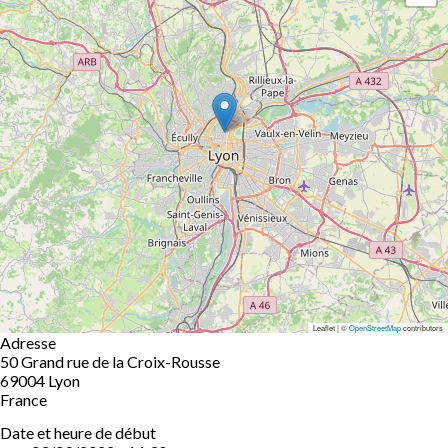
Leaflet | ©
OpenStreetMap
contributors
Adresse
50 Grand rue de la Croix-Rousse
69004
Lyon
France
Date et heure de début