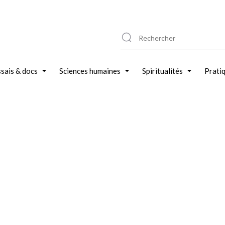
sais & docs
Sciences humaines
Spiritualités
Prati