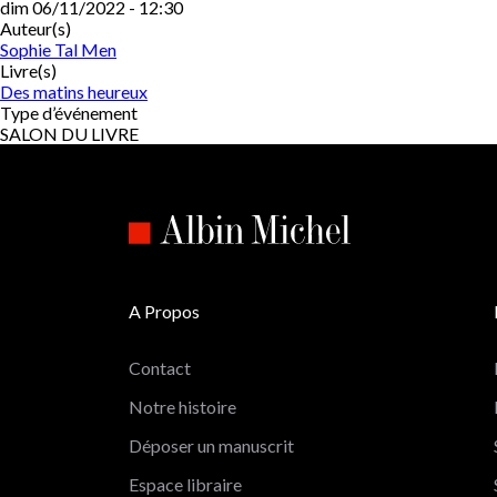
dim 06/11/2022 - 12:30
Auteur(s)
Sophie Tal Men
Livre(s)
Des matins heureux
Type d’événement
SALON DU LIVRE
A Propos
Contact
Notre histoire
Déposer un manuscrit
Espace libraire