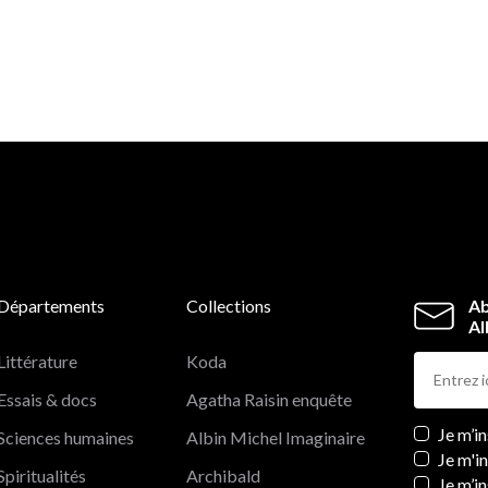
Départements
Collections
Ab
Al
Littérature
Koda
Essais & docs
Agatha Raisin enquête
Newslett
Je m’i
Sciences humaines
Albin Michel Imaginaire
Je m'i
Spiritualités
Archibald
Je m’in