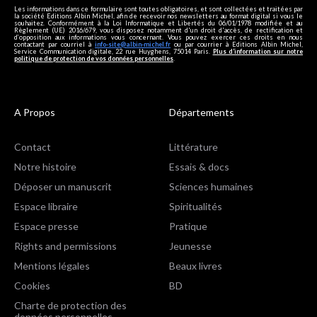
Les informations dans ce formulaire sont toutes obligatoires, et sont collectées et traitées par
la société Editions Albin Michel, afin de recevoir nos newsletters au format digital si vous le
souhaitez. Conformément à la Loi Informatique et Libertés du 06/01/1978 modifiée et au
Règlement (UE) 2016/679, vous disposez notamment d'un droit d'accès, de rectification et
d’opposition aux informations vous concernant. Vous pouvez exercer ces droits en nous
contactant par courriel à
info-site@albin-michel.fr
ou par courrier à Editions Albin Michel,
Service Communication digitale, 22 rue Huyghens, 75014 Paris.
Plus d’information sur notre
politique de protection de vos données personnelles
.
A Propos
Départements
Contact
Littérature
Notre histoire
Essais & docs
Déposer un manuscrit
Sciences humaines
Espace libraire
Spiritualités
Espace presse
Pratique
Rights and permissions
Jeunesse
Mentions légales
Beaux livres
Cookies
BD
Charte de protection des
données personnelles