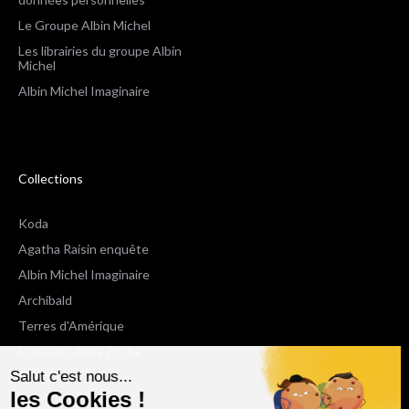
Le Groupe Albin Michel
Les librairies du groupe Albin
Michel
Albin Michel Imaginaire
Collections
Koda
Agatha Raisin enquête
Albin Michel Imaginaire
Archibald
Terres d'Amérique
Espaces Libres Poche
Salut c'est nous...
NOX
les Cookies !
Wiz