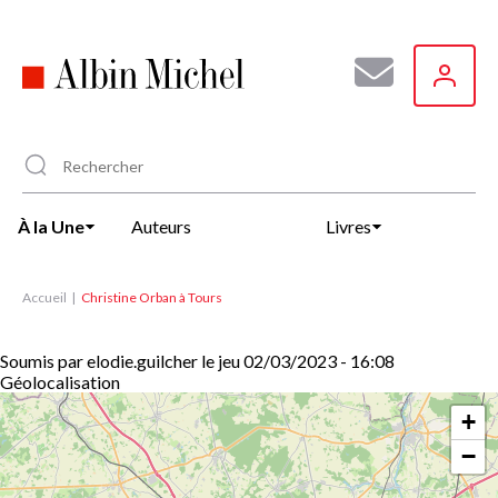
Aller
au
contenu
principal
À la Une
Auteurs
Livres
Accueil
Christine Orban à Tours
Soumis par
elodie.guilcher
le
jeu 02/03/2023 - 16:08
Géolocalisation
+
−