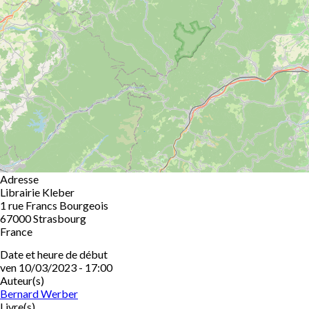
Adresse
Librairie Kleber
1 rue Francs Bourgeois
67000
Strasbourg
France
Date et heure de début
ven 10/03/2023 - 17:00
Auteur(s)
Bernard Werber
Livre(s)