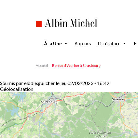
Aller
au
contenu
principal
À la Une
Auteurs
Littérature
Es
Accueil
Bernard Werber à Strasbourg
Soumis par
elodie.guilcher
le
jeu 02/03/2023 - 16:42
Géolocalisation