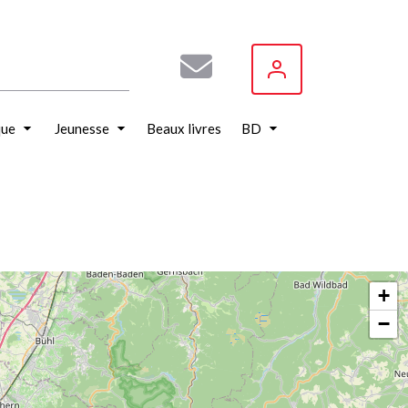
que
Jeunesse
Beaux livres
BD
+
−