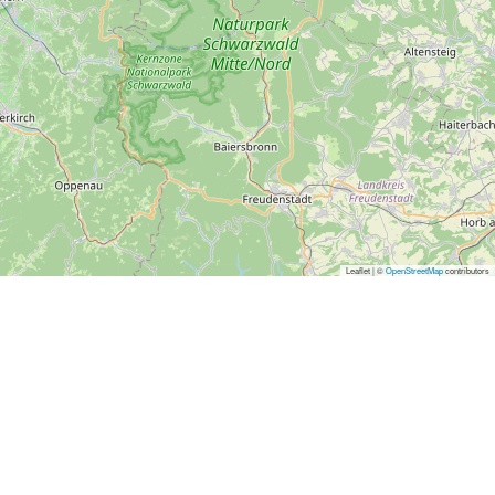
Leaflet | ©
OpenStreetMap
contributors