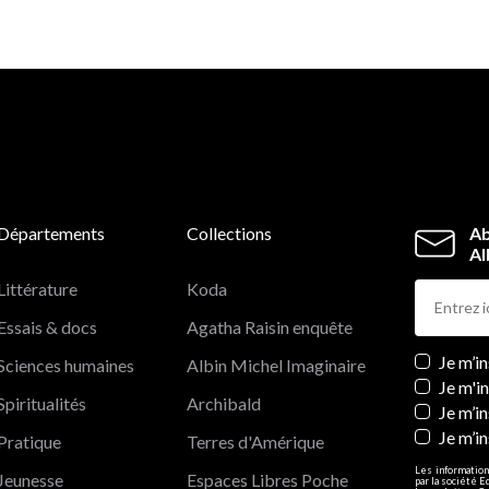
Départements
Collections
Ab
Al
Littérature
Koda
Essais & docs
Agatha Raisin enquête
Newslett
Je m’i
Sciences humaines
Albin Michel Imaginaire
Je m'i
Spiritualités
Archibald
Je m’in
Je m’i
Pratique
Terres d'Amérique
Les information
Jeunesse
Espaces Libres Poche
par la société E