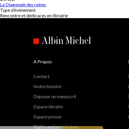
La Diagonale des reines
Type d’événement
Rencontre et dédicaces en librairie
A Propos
Contact
Notre histoire
Déposer un manuscrit
Espace libraire
Espace presse
Rights and permissions