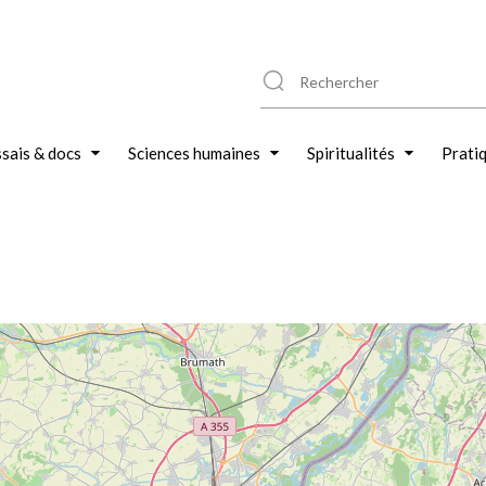
sais & docs
Sciences humaines
Spiritualités
Prati