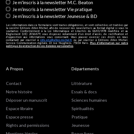
Je m'inscris à la newsletter M.C. Beaton
Je m’inscris à la newsletter Vie pratique
Je m’inscris à la newsletter Jeunesse & BD
Les informations dans ce formulaire sont toutes obligatoires, et sont collectées et traitées par
la société Editions Albin Michel, afin de recevoir nos newsletters au format digital si vous le
souhaitez. Conformément à la Loi Informatique et Libertés du 06/01/1978 modifiée et au
Règlement (UE) 2016/679, vous disposez notamment d'un droit d'accès, de rectification et
d’opposition aux informations vous concernant. Vous pouvez exercer ces droits en nous
contactant par courriel à
info-site@albin-michel.fr
ou par courrier à Editions Albin Michel,
Service Communication digitale, 22 rue Huyghens, 75014 Paris.
Plus d’information sur notre
politique de protection de vos données personnelles
.
A Propos
Départements
Contact
Littérature
Notre histoire
Essais & docs
Déposer un manuscrit
Sciences humaines
Espace libraire
Spiritualités
Espace presse
Pratique
Rights and permissions
Jeunesse
Mentions légales
Beaux livres