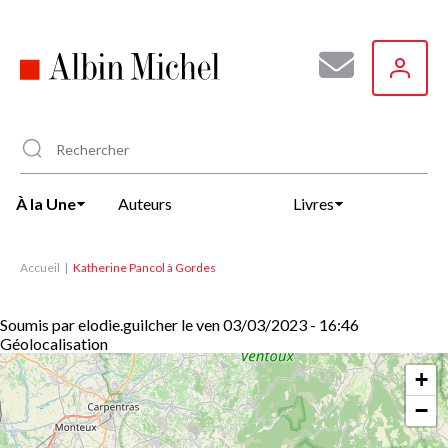
Aller
au
contenu
principal
À la Une
Auteurs
Livres
Accueil
Katherine Pancol à Gordes
Soumis par
elodie.guilcher
le
ven 03/03/2023 - 16:46
Géolocalisation
+
−