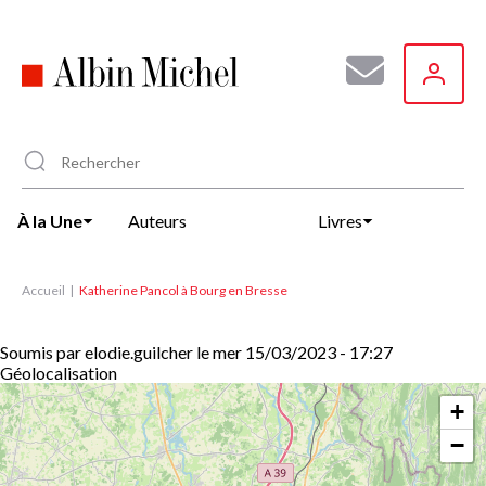
Aller
au
contenu
principal
À la Une
Auteurs
Livres
Accueil
Katherine Pancol à Bourg en Bresse
Soumis par
elodie.guilcher
le
mer 15/03/2023 - 17:27
Géolocalisation
+
−