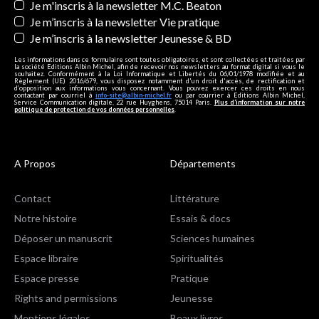
Je m'inscris à la newsletter M.C. Beaton
Je m’inscris à la newsletter Vie pratique
Je m’inscris à la newsletter Jeunesse & BD
Les informations dans ce formulaire sont toutes obligatoires, et sont collectées et traitées par
la société Editions Albin Michel, afin de recevoir nos newsletters au format digital si vous le
souhaitez. Conformément à la Loi Informatique et Libertés du 06/01/1978 modifiée et au
Règlement (UE) 2016/679, vous disposez notamment d'un droit d'accès, de rectification et
d’opposition aux informations vous concernant. Vous pouvez exercer ces droits en nous
contactant par courriel à
info-site@albin-michel.fr
ou par courrier à Editions Albin Michel,
Service Communication digitale, 22 rue Huyghens, 75014 Paris.
Plus d’information sur notre
politique de protection de vos données personnelles
.
A Propos
Départements
Contact
Littérature
Notre histoire
Essais & docs
Déposer un manuscrit
Sciences humaines
Espace libraire
Spiritualités
Espace presse
Pratique
Rights and permissions
Jeunesse
Mentions légales
Beaux livres