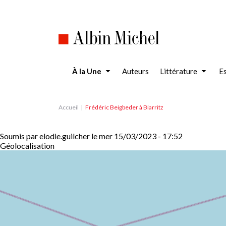
Aller
au
contenu
principal
À la Une
Auteurs
Littérature
Es
Accueil
Frédéric Beigbeder à Biarritz
Soumis par
elodie.guilcher
le
mer 15/03/2023 - 17:52
Géolocalisation