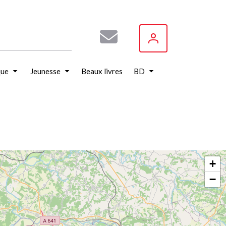
que
Jeunesse
Beaux livres
BD
+
−