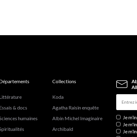
Départements
Collections
Ab
Al
Littérature
Koda
Essais & docs
Agatha Raisin enquête
Newslett
Je m’i
Sciences humaines
Albin Michel Imaginaire
Je m'i
Spiritualités
Archibald
Je m’in