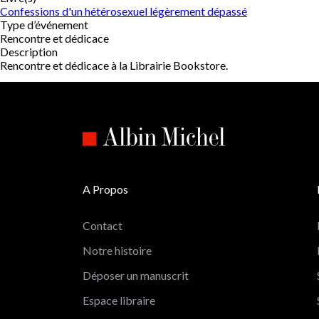
Confessions d'un hétérosexuel légèrement dépassé
Type d’événement
Rencontre et dédicace
Description
Rencontre et dédicace à la Librairie Bookstore.
A Propos
Contact
Notre histoire
Déposer un manuscrit
Espace libraire