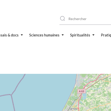
sais & docs
Sciences humaines
Spiritualités
Prati