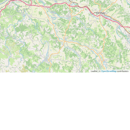
Leaflet | ©
OpenStreetMap
contributors