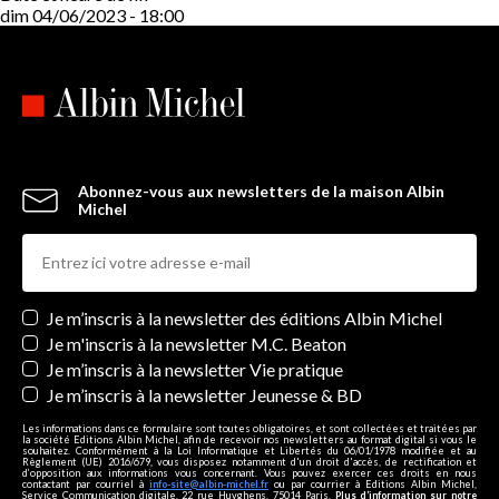
dim 04/06/2023 - 18:00
Abonnez-vous aux newsletters de la maison Albin
Michel
Newsletters
Je m’inscris à la newsletter des éditions Albin Michel
Je m'inscris à la newsletter M.C. Beaton
Je m’inscris à la newsletter Vie pratique
Je m’inscris à la newsletter Jeunesse & BD
Les informations dans ce formulaire sont toutes obligatoires, et sont collectées et traitées par
la société Editions Albin Michel, afin de recevoir nos newsletters au format digital si vous le
souhaitez. Conformément à la Loi Informatique et Libertés du 06/01/1978 modifiée et au
Règlement (UE) 2016/679, vous disposez notamment d'un droit d'accès, de rectification et
d’opposition aux informations vous concernant. Vous pouvez exercer ces droits en nous
contactant par courriel à
info-site@albin-michel.fr
ou par courrier à Editions Albin Michel,
Service Communication digitale, 22 rue Huyghens, 75014 Paris.
Plus d’information sur notre