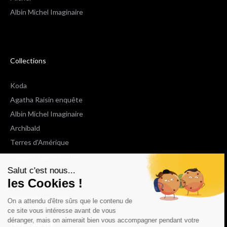
Albin Michel Imaginaire
Collections
Koda
Agatha Raisin enquête
Albin Michel Imaginaire
Archibald
Terres d'Amérique
Espaces Libres Poche
Salut c'est nous...
NOX
les Cookies !
Wiz
Voir toutes les collections
On a attendu d'être sûrs que le contenu de
ce site vous intéresse avant de vous
déranger, mais on aimerait bien vous accompagner pendant votre
Nous suivre