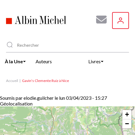
Aller
au
contenu
principal
À la Une
Auteurs
Livres
Accueil
Gavin's Clemente Ruiz à Nice
Soumis par
elodie.guilcher
le
lun 03/04/2023 - 15:27
Géolocalisation
+
−