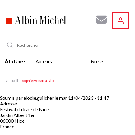
Aller
au
contenu
principal
À la Une
Auteurs
Livres
Accueil
Sophie Hénaff à Nice
Soumis par
elodie.guilcher
le
mar 11/04/2023 - 11:47
Adresse
Festival du livre de Nice
Jardin Albert 1er
06000
Nice
France