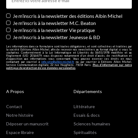
Newsletters
Je m’inscris à la newsletter des éditions Albin Michel
Je m'inscris à la newsletter M.C. Beaton
Je m’inscris à la newsletter Vie pratique
Je m’inscris à la newsletter Jeunesse & BD
Les informations dans ce formulaire sont toutes obligatoires, et sont collectées et traitées par
la société Editions Albin Michel, afin de recevoir nos newsletters au format digital si vous le
souhaitez. Conformément à la Loi Informatique et Libertés du 06/01/1978 modifiée et au
Règlement (UE) 2016/679, vous disposez notamment d'un droit d'accès, de rectification et
d’opposition aux informations vous concernant. Vous pouvez exercer ces droits en nous
contactant par courriel à
info-site@albin-michel.fr
ou par courrier à Editions Albin Michel,
Service Communication digitale, 22 rue Huyghens, 75014 Paris.
Plus d’information sur notre
politique de protection de vos données personnelles
.
A Propos
Départements
Contact
Littérature
Notre histoire
Essais & docs
Déposer un manuscrit
Sciences humaines
Espace libraire
Spiritualités