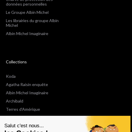
données personnelles
Le Groupe Albin Michel
Les librairies du groupe Albin
Michel
Albin Michel Imaginaire
Collections
Koda
Agatha Raisin enquête
Albin Michel Imaginaire
Archibald
Terres d'Amérique
Espaces Libres Poche
Salut c'est nous...
NOX