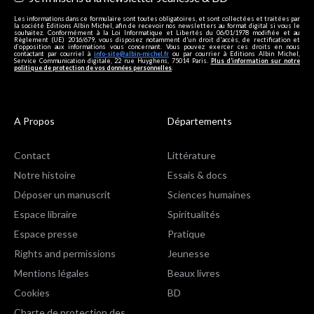
Les informations dans ce formulaire sont toutes obligatoires, et sont collectées et traitées par
la société Editions Albin Michel, afin de recevoir nos newsletters au format digital si vous le
souhaitez. Conformément à la Loi Informatique et Libertés du 06/01/1978 modifiée et au
Règlement (UE) 2016/679, vous disposez notamment d'un droit d'accès, de rectification et
d’opposition aux informations vous concernant. Vous pouvez exercer ces droits en nous
contactant par courriel à
info-site@albin-michel.fr
ou par courrier à Editions Albin Michel,
Service Communication digitale, 22 rue Huyghens, 75014 Paris.
Plus d’information sur notre
politique de protection de vos données personnelles
.
A Propos
Départements
Contact
Littérature
Notre histoire
Essais & docs
Déposer un manuscrit
Sciences humaines
Espace libraire
Spiritualités
Espace presse
Pratique
Rights and permissions
Jeunesse
Mentions légales
Beaux livres
Cookies
BD
Charte de protection des