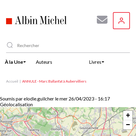
Aller
au
contenu
principal
À la Une
Auteurs
Livres
Accueil
ANNULE - Marc Ballanfat à Aubervilliers
Soumis par
elodie.guilcher
le
mer 26/04/2023 - 16:17
Géolocalisation
+
−