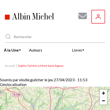
Aller
au
contenu
principal
À la Une
Auteurs
Livres
Accueil
Sophie Tal Men à Mont Saint Aignan
Soumis par
elodie.guilcher
le
jeu 27/04/2023 - 11:53
Géolocalisation
+
−