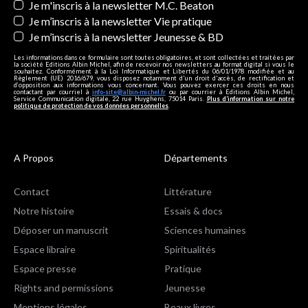
Je m'inscris à la newsletter M.C. Beaton
Je m’inscris à la newsletter Vie pratique
Je m’inscris à la newsletter Jeunesse & BD
Les informations dans ce formulaire sont toutes obligatoires, et sont collectées et traitées par
la société Editions Albin Michel, afin de recevoir nos newsletters au format digital si vous le
souhaitez. Conformément à la Loi Informatique et Libertés du 06/01/1978 modifiée et au
Règlement (UE) 2016/679, vous disposez notamment d'un droit d'accès, de rectification et
d’opposition aux informations vous concernant. Vous pouvez exercer ces droits en nous
contactant par courriel à
info-site@albin-michel.fr
ou par courrier à Editions Albin Michel,
Service Communication digitale, 22 rue Huyghens, 75014 Paris.
Plus d’information sur notre
politique de protection de vos données personnelles
.
A Propos
Départements
Contact
Littérature
Notre histoire
Essais & docs
Déposer un manuscrit
Sciences humaines
Espace libraire
Spiritualités
Espace presse
Pratique
Rights and permissions
Jeunesse
Mentions légales
Beaux livres