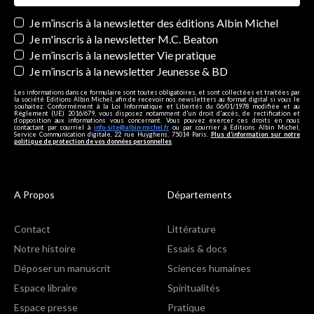
Newsletters
Je m’inscris à la newsletter des éditions Albin Michel
Je m'inscris à la newsletter M.C. Beaton
Je m’inscris à la newsletter Vie pratique
Je m’inscris à la newsletter Jeunesse & BD
Les informations dans ce formulaire sont toutes obligatoires, et sont collectées et traitées par
la société Editions Albin Michel, afin de recevoir nos newsletters au format digital si vous le
souhaitez. Conformément à la Loi Informatique et Libertés du 06/01/1978 modifiée et au
Règlement (UE) 2016/679, vous disposez notamment d'un droit d'accès, de rectification et
d’opposition aux informations vous concernant. Vous pouvez exercer ces droits en nous
contactant par courriel à
info-site@albin-michel.fr
ou par courrier à Editions Albin Michel,
Service Communication digitale, 22 rue Huyghens, 75014 Paris.
Plus d’information sur notre
politique de protection de vos données personnelles
.
A Propos
Départements
Contact
Littérature
Notre histoire
Essais & docs
Déposer un manuscrit
Sciences humaines
Espace libraire
Spiritualités
Espace presse
Pratique