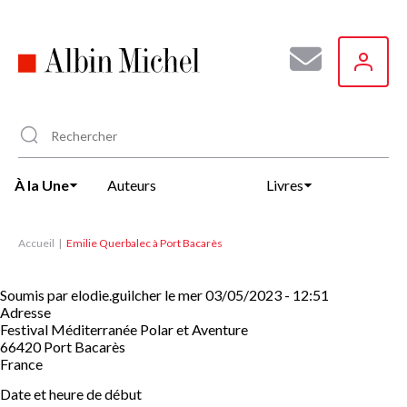
Aller
au
contenu
principal
À la Une
Auteurs
Livres
Accueil
Emilie Querbalec à Port Bacarès
Soumis par
elodie.guilcher
le
mer 03/05/2023 - 12:51
Adresse
Festival Méditerranée Polar et Aventure
66420
Port Bacarès
France
Date et heure de début