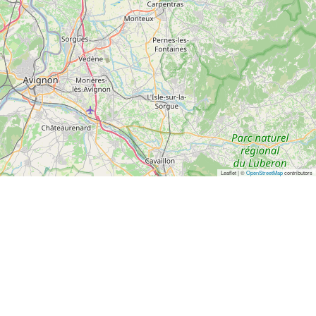
Leaflet | ©
OpenStreetMap
contributors