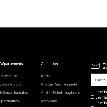
Départements
Collections
Ab
Al
Littérature
Koda
Essais & docs
Agatha Raisin enquête
Newslett
Je m’i
Sciences humaines
Albin Michel Imaginaire
Je m'i
Spiritualités
Archibald
Je m’in