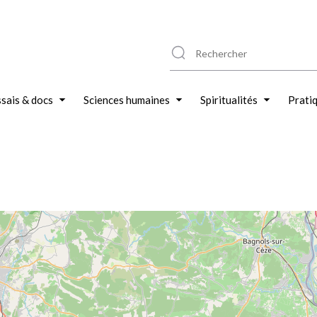
sais & docs
Sciences humaines
Spiritualités
Prati