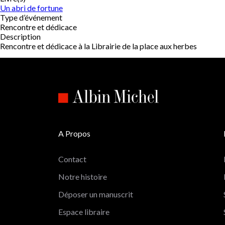
Un abri de fortune
Type d’événement
Rencontre et dédicace
Description
Rencontre et dédicace à la Librairie de la place aux herbes
A Propos
Contact
Notre histoire
Déposer un manuscrit
Espace libraire