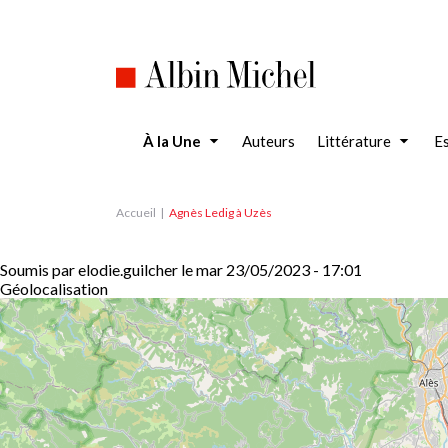
Aller
au
contenu
principal
À la Une
Auteurs
Littérature
Es
Accueil
Agnès Ledig à Uzès
Soumis par
elodie.guilcher
le
mar 23/05/2023 - 17:01
Géolocalisation