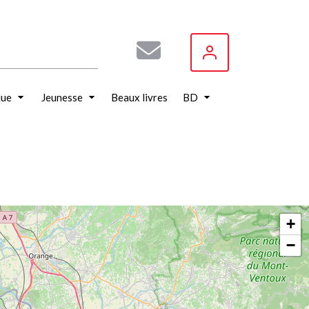
que
Jeunesse
Beaux livres
BD
+
−