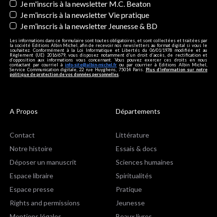
Je m'inscris à la newsletter M.C. Beaton
Je m’inscris à la newsletter Vie pratique
Je m’inscris à la newsletter Jeunesse & BD
Les informations dans ce formulaire sont toutes obligatoires, et sont collectées et traitées par
la société Editions Albin Michel, afin de recevoir nos newsletters au format digital si vous le
souhaitez. Conformément à la Loi Informatique et Libertés du 06/01/1978 modifiée et au
Règlement (UE) 2016/679, vous disposez notamment d'un droit d'accès, de rectification et
d’opposition aux informations vous concernant. Vous pouvez exercer ces droits en nous
contactant par courriel à
info-site@albin-michel.fr
ou par courrier à Editions Albin Michel,
Service Communication digitale, 22 rue Huyghens, 75014 Paris.
Plus d’information sur notre
politique de protection de vos données personnelles
.
A Propos
Départements
Contact
Littérature
Notre histoire
Essais & docs
Déposer un manuscrit
Sciences humaines
Espace libraire
Spiritualités
Espace presse
Pratique
Rights and permissions
Jeunesse
Mentions légales
Beaux livres