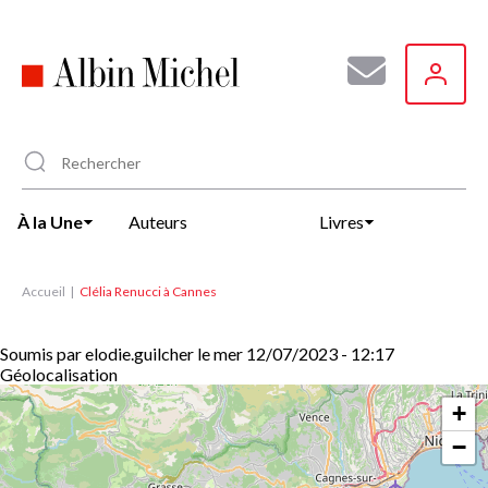
Aller
au
contenu
principal
À la Une
Auteurs
Livres
Accueil
Clélia Renucci à Cannes
Soumis par
elodie.guilcher
le
mer 12/07/2023 - 12:17
Géolocalisation
+
−