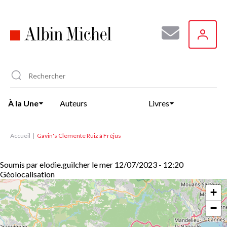
Aller
au
contenu
principal
À la Une
Auteurs
Livres
Accueil
Gavin's Clemente Ruiz à Fréjus
Soumis par
elodie.guilcher
le
mer 12/07/2023 - 12:20
Géolocalisation
+
−