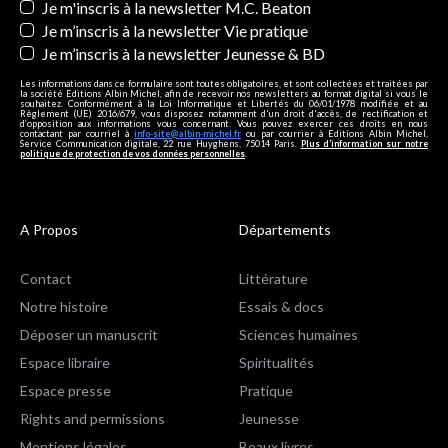
Je m'inscris à la newsletter M.C. Beaton
Je m’inscris à la newsletter Vie pratique
Je m’inscris à la newsletter Jeunesse & BD
Les informations dans ce formulaire sont toutes obligatoires, et sont collectées et traitées par
la société Editions Albin Michel, afin de recevoir nos newsletters au format digital si vous le
souhaitez. Conformément à la Loi Informatique et Libertés du 06/01/1978 modifiée et au
Règlement (UE) 2016/679, vous disposez notamment d'un droit d'accès, de rectification et
d’opposition aux informations vous concernant. Vous pouvez exercer ces droits en nous
contactant par courriel à
info-site@albin-michel.fr
ou par courrier à Editions Albin Michel,
Service Communication digitale, 22 rue Huyghens, 75014 Paris.
Plus d’information sur notre
politique de protection de vos données personnelles
.
A Propos
Départements
Contact
Littérature
Notre histoire
Essais & docs
Déposer un manuscrit
Sciences humaines
Espace libraire
Spiritualités
Espace presse
Pratique
Rights and permissions
Jeunesse
Mentions légales
Beaux livres