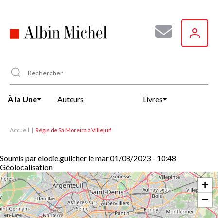
Aller
au
contenu
principal
À la Une
Auteurs
Livres
Accueil
Régis de Sa Moreira à Villejuif
Soumis par
elodie.guilcher
le
mar 01/08/2023 - 10:48
Géolocalisation
+
−