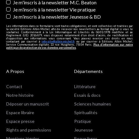
Je m'inscris à la newsletter M.C. Beaton
Je m’inscris à la newsletter Vie pratique
Je m’inscris à la newsletter Jeunesse & BD
Les informations dans ce formulaire sont toutes obligatoires, et sont collectées et traitées par
la société Editions Albin Michel, afin de recevoir nos newsletters au format digital si vous le
souhaitez. Conformément à la Loi Informatique et Libertés du 06/01/1978 modifiée et au
Règlement (UE) 2016/679, vous disposez notamment d'un droit d'accès, de rectification et
d’opposition aux informations vous concernant. Vous pouvez exercer ces droits en nous
contactant par courriel à
info-site@albin-michel.fr
ou par courrier à Editions Albin Michel,
Service Communication digitale, 22 rue Huyghens, 75014 Paris.
Plus d’information sur notre
politique de protection de vos données personnelles
.
A Propos
Départements
Contact
Littérature
Notre histoire
Essais & docs
Déposer un manuscrit
Sciences humaines
Espace libraire
Spiritualités
Espace presse
Pratique
Rights and permissions
Jeunesse
Mentions légales
Beaux livres