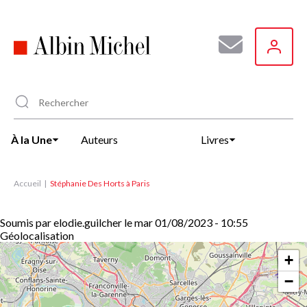
Aller
au
contenu
principal
À la Une
Auteurs
Livres
Accueil
Stéphanie Des Horts à Paris
Soumis par
elodie.guilcher
le
mar 01/08/2023 - 10:55
Géolocalisation
+
−