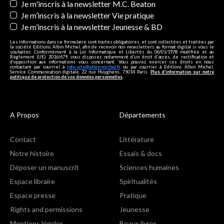
Je m'inscris à la newsletter M.C. Beaton
Je m’inscris à la newsletter Vie pratique
Je m’inscris à la newsletter Jeunesse & BD
Les informations dans ce formulaire sont toutes obligatoires, et sont collectées et traitées par
la société Editions Albin Michel, afin de recevoir nos newsletters au format digital si vous le
souhaitez. Conformément à la Loi Informatique et Libertés du 06/01/1978 modifiée et au
Règlement (UE) 2016/679, vous disposez notamment d'un droit d'accès, de rectification et
d’opposition aux informations vous concernant. Vous pouvez exercer ces droits en nous
contactant par courriel à
info-site@albin-michel.fr
ou par courrier à Editions Albin Michel,
Service Communication digitale, 22 rue Huyghens, 75014 Paris.
Plus d’information sur notre
politique de protection de vos données personnelles
.
A Propos
Départements
Contact
Littérature
Notre histoire
Essais & docs
Déposer un manuscrit
Sciences humaines
Espace libraire
Spiritualités
Espace presse
Pratique
Rights and permissions
Jeunesse
Mentions légales
Beaux livres