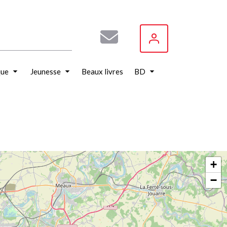
que
Jeunesse
Beaux livres
BD
+
−