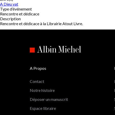
A Dieu vat
Type d’événement
Rencontre et dédicace
Description
Rencontre et dédicace à la Librairie Atout Livre.
A Propos
Contact
Notre histoire
Déposer un manuscrit
Espace libraire