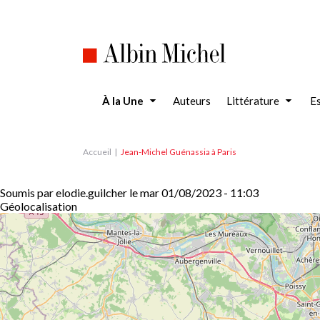
Aller
au
contenu
principal
À la Une
Auteurs
Littérature
Es
Accueil
Jean-Michel Guénassia à Paris
Soumis par
elodie.guilcher
le
mar 01/08/2023 - 11:03
Géolocalisation