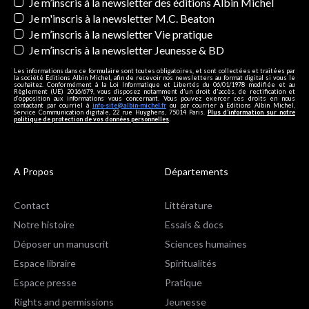
Newsletters
Je m’inscris à la newsletter des éditions Albin Michel
Je m'inscris à la newsletter M.C. Beaton
Je m’inscris à la newsletter Vie pratique
Je m’inscris à la newsletter Jeunesse & BD
Les informations dans ce formulaire sont toutes obligatoires, et sont collectées et traitées par
la société Editions Albin Michel, afin de recevoir nos newsletters au format digital si vous le
souhaitez. Conformément à la Loi Informatique et Libertés du 06/01/1978 modifiée et au
Règlement (UE) 2016/679, vous disposez notamment d'un droit d'accès, de rectification et
d’opposition aux informations vous concernant. Vous pouvez exercer ces droits en nous
contactant par courriel à
info-site@albin-michel.fr
ou par courrier à Editions Albin Michel,
Service Communication digitale, 22 rue Huyghens, 75014 Paris.
Plus d’information sur notre
politique de protection de vos données personnelles
.
A Propos
Départements
Contact
Littérature
Notre histoire
Essais & docs
Déposer un manuscrit
Sciences humaines
Espace libraire
Spiritualités
Espace presse
Pratique
Rights and permissions
Jeunesse