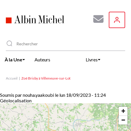
Aller
au
contenu
principal
À la Une
Auteurs
Livres
Accueil
Zoé Brisby à Villeneuve-sur-Lot
Soumis par
nouha.yaakoubi
le
lun 18/09/2023 - 11:24
Géolocalisation
+
−