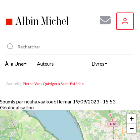
Aller
au
contenu
principal
À la Une
Auteurs
Livres
Accueil
Pierre-Yves Quiviger à Saint-Estèphe
Soumis par
nouha.yaakoubi
le
mar 19/09/2023 - 15:53
Géolocalisation
+
−