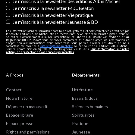
Newsletters
Je m’inscris à la newsletter des éditions Albin Michel
Je m'inscris à la newsletter M.C. Beaton
Je m’inscris à la newsletter Vie pratique
Je m’inscris à la newsletter Jeunesse & BD
Les informations dans ce formulaire sont toutes obligatoires, et sont collectées et traitées par
la société Editions Albin Michel, afin de recevoir nos newsletters au format digital si vous le
souhaitez. Conformément à la Loi Informatique et Libertés du 06/01/1978 modifiée et au
Règlement (UE) 2016/679, vous disposez notamment d'un droit d'accès, de rectification et
d’opposition aux informations vous concernant. Vous pouvez exercer ces droits en nous
contactant par courriel à
info-site@albin-michel.fr
ou par courrier à Editions Albin Michel,
Service Communication digitale, 22 rue Huyghens, 75014 Paris.
Plus d’information sur notre
politique de protection de vos données personnelles
.
A Propos
Départements
Contact
Littérature
Notre histoire
Essais & docs
Déposer un manuscrit
Sciences humaines
Espace libraire
Spiritualités
Espace presse
Pratique
Rights and permissions
Jeunesse