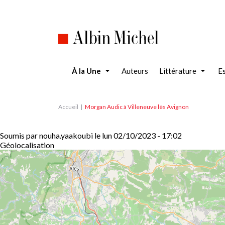
Aller
au
contenu
principal
À la Une
Auteurs
Littérature
Es
Accueil
Morgan Audic à Villeneuve lès Avignon
Soumis par
nouha.yaakoubi
le
lun 02/10/2023 - 17:02
Géolocalisation