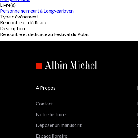
Livre(s)
Personne ne meurt à Longyearbyen
Type d’événement
Rencontre et dédicace
Description
Rencontre et dédicace au Festival du Polar.
A Propos
Contact
Notre histoire
Déposer un manuscrit
Espace libraire