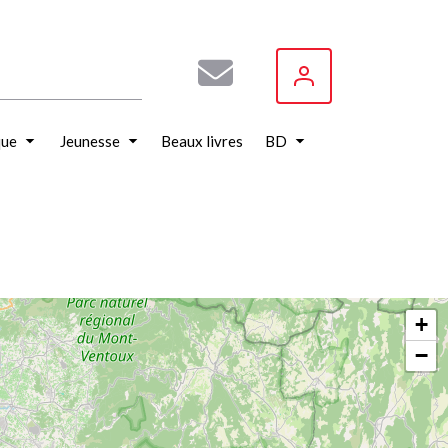
que
Jeunesse
Beaux livres
BD
+
−