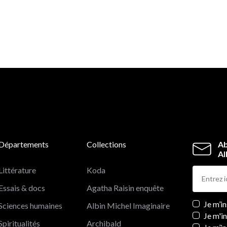
Départements
Collections
Ab
Al
Littérature
Koda
Essais & docs
Agatha Raisin enquête
Newslett
Je m’i
Sciences humaines
Albin Michel Imaginaire
Je m'i
Spiritualités
Archibald