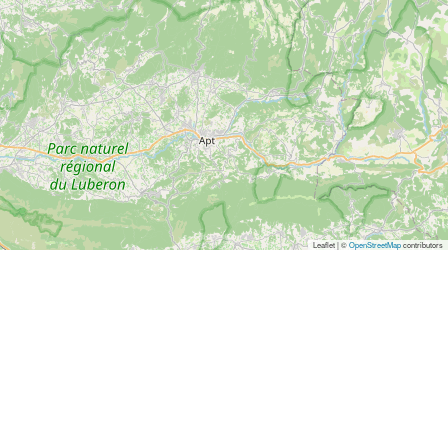
Leaflet | ©
OpenStreetMap
contributors