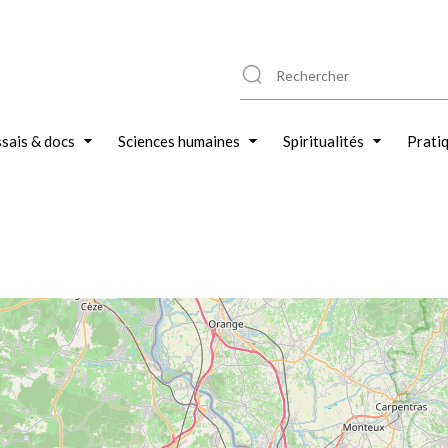
sais & docs
Sciences humaines
Spiritualités
Prati