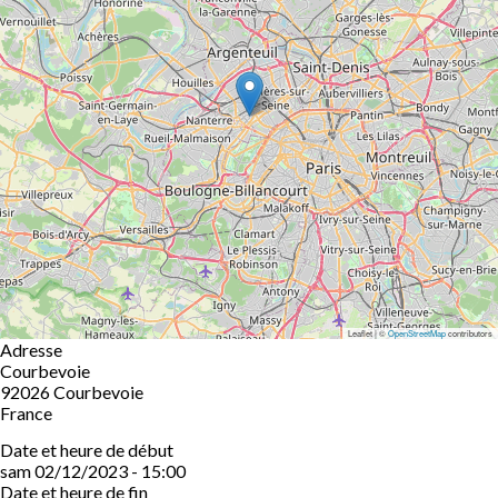
Leaflet | ©
OpenStreetMap
contributors
Adresse
Courbevoie
92026
Courbevoie
France
Date et heure de début
sam 02/12/2023 - 15:00
Date et heure de fin