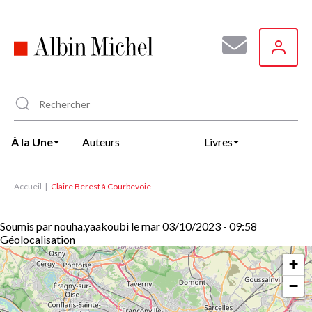
Aller
au
contenu
principal
À la Une
Auteurs
Livres
Accueil
Claire Berest à Courbevoie
Soumis par
nouha.yaakoubi
le
mar 03/10/2023 - 09:58
Géolocalisation
+
−