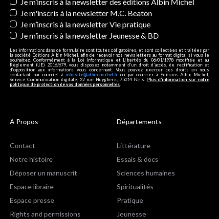
Newsletters
Je m’inscris à la newsletter des éditions Albin Michel
Je m'inscris à la newsletter M.C. Beaton
Je m’inscris à la newsletter Vie pratique
Je m’inscris à la newsletter Jeunesse & BD
Les informations dans ce formulaire sont toutes obligatoires, et sont collectées et traitées par
la société Editions Albin Michel, afin de recevoir nos newsletters au format digital si vous le
souhaitez. Conformément à la Loi Informatique et Libertés du 06/01/1978 modifiée et au
Règlement (UE) 2016/679, vous disposez notamment d'un droit d'accès, de rectification et
d’opposition aux informations vous concernant. Vous pouvez exercer ces droits en nous
contactant par courriel à
info-site@albin-michel.fr
ou par courrier à Editions Albin Michel,
Service Communication digitale, 22 rue Huyghens, 75014 Paris.
Plus d’information sur notre
politique de protection de vos données personnelles
.
A Propos
Départements
Contact
Littérature
Notre histoire
Essais & docs
Déposer un manuscrit
Sciences humaines
Espace libraire
Spiritualités
Espace presse
Pratique
Rights and permissions
Jeunesse