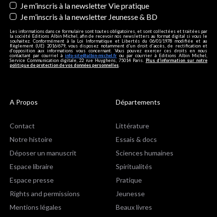
Je m’inscris à la newsletter Vie pratique
Je m’inscris à la newsletter Jeunesse & BD
Les informations dans ce formulaire sont toutes obligatoires, et sont collectées et traitées par
la société Editions Albin Michel, afin de recevoir nos newsletters au format digital si vous le
souhaitez. Conformément à la Loi Informatique et Libertés du 06/01/1978 modifiée et au
Règlement (UE) 2016/679, vous disposez notamment d'un droit d'accès, de rectification et
d’opposition aux informations vous concernant. Vous pouvez exercer ces droits en nous
contactant par courriel à
info-site@albin-michel.fr
ou par courrier à Editions Albin Michel,
Service Communication digitale, 22 rue Huyghens, 75014 Paris.
Plus d’information sur notre
politique de protection de vos données personnelles
.
A Propos
Départements
Contact
Littérature
Notre histoire
Essais & docs
Déposer un manuscrit
Sciences humaines
Espace libraire
Spiritualités
Espace presse
Pratique
Rights and permissions
Jeunesse
Mentions légales
Beaux livres