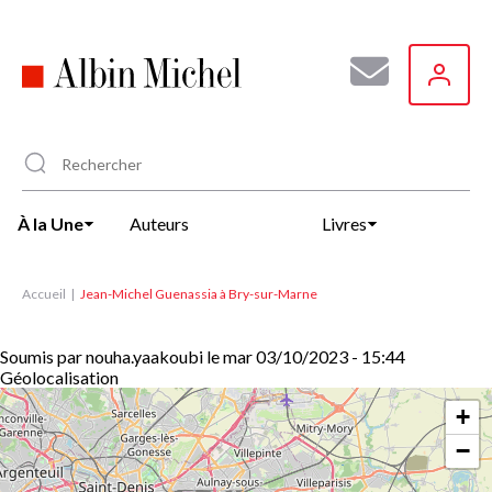
Aller
au
contenu
principal
À la Une
Auteurs
Livres
Accueil
Jean-Michel Guenassia à Bry-sur-Marne
Soumis par
nouha.yaakoubi
le
mar 03/10/2023 - 15:44
Géolocalisation
+
−