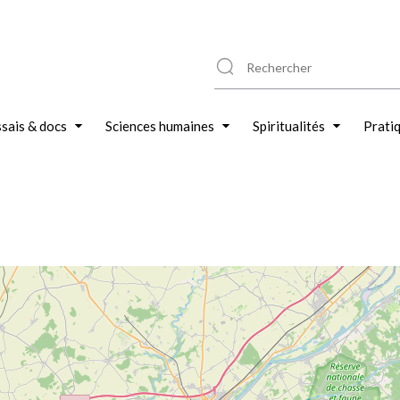
sais & docs
Sciences humaines
Spiritualités
Prati