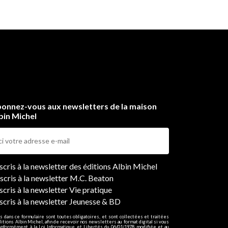
onnez-vous aux newsletters de la maison
bin Michel
ers
nscris à la newsletter des éditions Albin Michel
nscris à la newsletter M.C. Beaton
scris à la newsletter Vie pratique
nscris à la newsletter Jeunesse & BD
s dans ce formulaire sont toutes obligatoires, et sont collectées et traitées
ditions Albin Michel, afin de recevoir nos newsletters au format digital si vous
onformément à la Loi Informatique et Libertés du 06/01/1978 modifiée et au