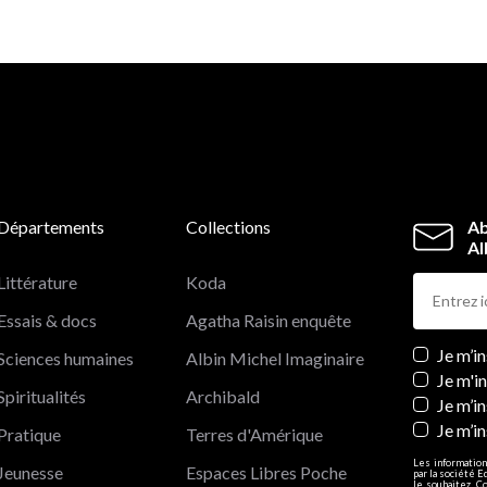
Départements
Collections
Ab
Al
Littérature
Koda
Essais & docs
Agatha Raisin enquête
Newslett
Je m’i
Sciences humaines
Albin Michel Imaginaire
Je m'i
Spiritualités
Archibald
Je m’in
Je m’i
Pratique
Terres d'Amérique
Les information
Jeunesse
Espaces Libres Poche
par la société E
le souhaitez. C