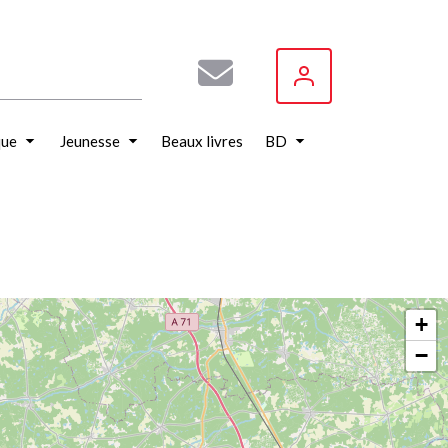
que
Jeunesse
Beaux livres
BD
+
−