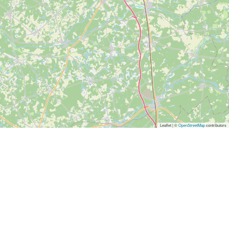
Leaflet | ©
OpenStreetMap
contributors