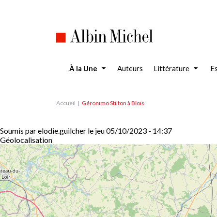
Aller
au
contenu
principal
À la Une
Auteurs
Littérature
Es
Accueil
Géronimo Stilton à Blois
Soumis par
elodie.guilcher
le
jeu 05/10/2023 - 14:37
Géolocalisation