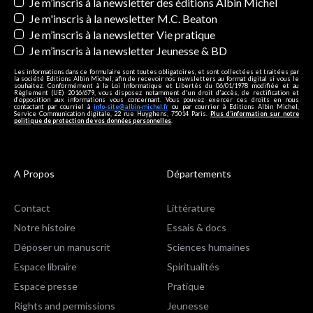
Newsletters
Je m’inscris à la newsletter des éditions Albin Michel
Je m'inscris à la newsletter M.C. Beaton
Je m’inscris à la newsletter Vie pratique
Je m’inscris à la newsletter Jeunesse & BD
Les informations dans ce formulaire sont toutes obligatoires, et sont collectées et traitées par
la société Editions Albin Michel, afin de recevoir nos newsletters au format digital si vous le
souhaitez. Conformément à la Loi Informatique et Libertés du 06/01/1978 modifiée et au
Règlement (UE) 2016/679, vous disposez notamment d'un droit d'accès, de rectification et
d’opposition aux informations vous concernant. Vous pouvez exercer ces droits en nous
contactant par courriel à
info-site@albin-michel.fr
ou par courrier à Editions Albin Michel,
Service Communication digitale, 22 rue Huyghens, 75014 Paris.
Plus d’information sur notre
politique de protection de vos données personnelles
.
A Propos
Départements
Contact
Littérature
Notre histoire
Essais & docs
Déposer un manuscrit
Sciences humaines
Espace libraire
Spiritualités
Espace presse
Pratique
Rights and permissions
Jeunesse