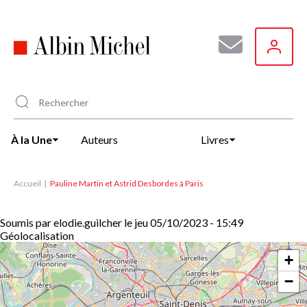
Aller
au
contenu
principal
À la Une
Auteurs
Livres
Accueil
Pauline Martin et Astrid Desbordes à Paris
Soumis par
elodie.guilcher
le
jeu 05/10/2023 - 15:49
Géolocalisation
+
−