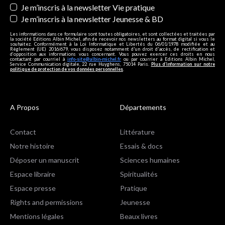
Je m’inscris à la newsletter Vie pratique
Je m’inscris à la newsletter Jeunesse & BD
Les informations dans ce formulaire sont toutes obligatoires, et sont collectées et traitées par
la société Editions Albin Michel, afin de recevoir nos newsletters au format digital si vous le
souhaitez. Conformément à la Loi Informatique et Libertés du 06/01/1978 modifiée et au
Règlement (UE) 2016/679, vous disposez notamment d'un droit d'accès, de rectification et
d’opposition aux informations vous concernant. Vous pouvez exercer ces droits en nous
contactant par courriel à
info-site@albin-michel.fr
ou par courrier à Editions Albin Michel,
Service Communication digitale, 22 rue Huyghens, 75014 Paris.
Plus d’information sur notre
politique de protection de vos données personnelles
.
A Propos
Départements
Contact
Littérature
Notre histoire
Essais & docs
Déposer un manuscrit
Sciences humaines
Espace libraire
Spiritualités
Espace presse
Pratique
Rights and permissions
Jeunesse
Mentions légales
Beaux livres