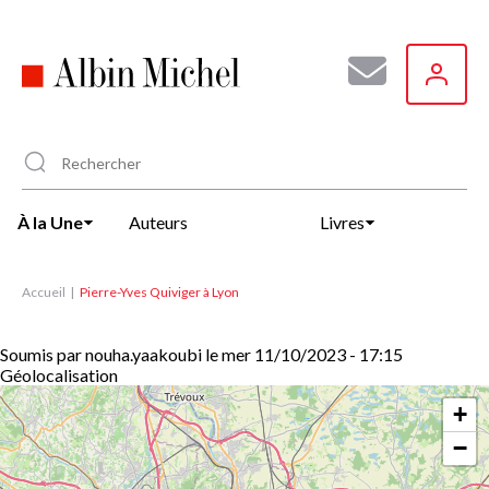
Aller
au
contenu
principal
À la Une
Auteurs
Livres
Accueil
Pierre-Yves Quiviger à Lyon
Soumis par
nouha.yaakoubi
le
mer 11/10/2023 - 17:15
Géolocalisation
+
−