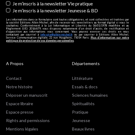
Je m’inscris à la newsletter Vie pratique
Je m’inscris à la newsletter Jeunesse & BD
Les informations dans ce formulaire sont toutes obligatoires, et sont collectées et traitées par
la société Editions Albin Michel, afin de recevoir nos newsletters au format digital si vous le
souhaitez. Conformément à la Loi Informatique et Libertés du 06/01/1978 modifiée et au
Règlement (UE) 2016/679, vous disposez notamment d'un droit d'accès, de rectification et
d’opposition aux informations vous concernant. Vous pouvez exercer ces droits en nous
contactant par courriel à
info-site@albin-michel.fr
ou par courrier à Editions Albin Michel,
Service Communication digitale, 22 rue Huyghens, 75014 Paris.
Plus d’information sur notre
politique de protection de vos données personnelles
.
A Propos
Départements
Contact
Littérature
Notre histoire
Essais & docs
Déposer un manuscrit
Sciences humaines
Espace libraire
Spiritualités
Espace presse
Pratique
Rights and permissions
Jeunesse
Mentions légales
Beaux livres